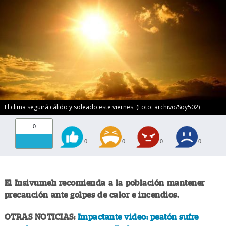
El clima seguirá cálido y soleado este viernes. (Foto: archivo/Soy502)
0
0
0
0
0
El Insivumeh recomienda a la población mantener
precaución ante golpes de calor e incendios.
OTRAS NOTICIAS:
Impactante video: peatón sufre