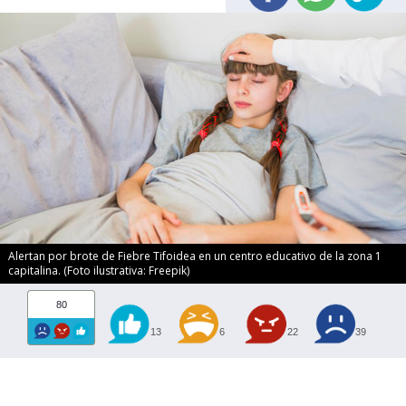
Alertan por brote de Fiebre Tifoidea en un centro educativo de la zona 1
capitalina. (Foto ilustrativa: Freepik)
80
13
6
22
39