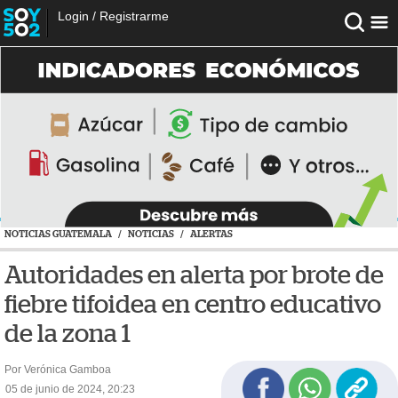
Login
/
Registrarme
NOTICIAS GUATEMALA
/
NOTICIAS
/
ALERTAS
Autoridades en alerta por brote de
fiebre tifoidea en centro educativo
de la zona 1
Por Verónica Gamboa
05 de junio de 2024, 20:23