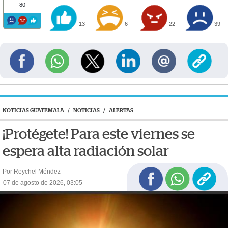
80
13
6
22
39
NOTICIAS GUATEMALA
/
NOTICIAS
/
ALERTAS
¡Protégete! Para este viernes se
espera alta radiación solar
Por Reychel Méndez
07 de agosto de 2026, 03:05