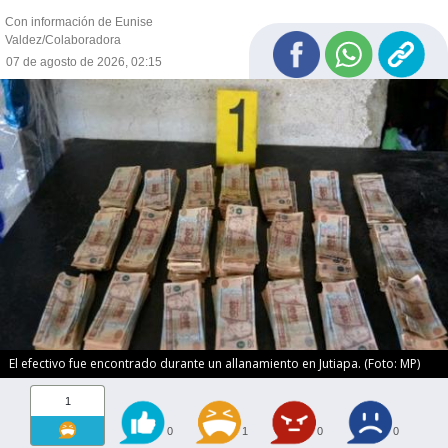
Con información de Eunise
Valdez/Colaboradora
07 de agosto de 2026, 02:15
El efectivo fue encontrado durante un allanamiento en Jutiapa. (Foto: MP)
1
0
1
0
0