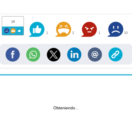
14
1
2
1
10
Obteniendo...