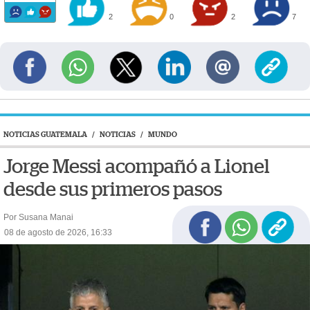
2
0
2
7
NOTICIAS GUATEMALA
/
NOTICIAS
/
MUNDO
Jorge Messi acompañó a Lionel
desde sus primeros pasos
Por Susana Manai
08 de agosto de 2026, 16:33