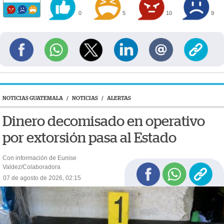
0
5
10
9
NOTICIAS GUATEMALA
/
NOTICIAS
/
ALERTAS
Dinero decomisado en operativo
por extorsión pasa al Estado
Con información de Eunise
Valdez/Colaboradora
07 de agosto de 2026, 02:15