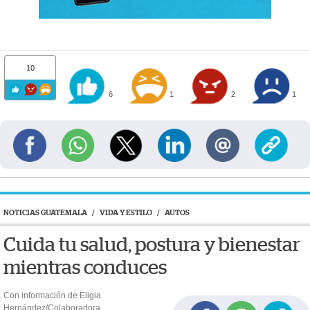
10
6
1
2
1
NOTICIAS GUATEMALA
/
VIDA Y ESTILO
/
AUTOS
Cuida tu salud, postura y bienestar
mientras conduces
Con información de Eligia
Hernández/Colaboradora