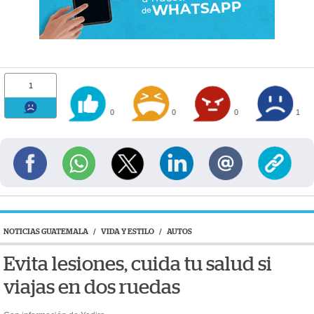
1
0
0
0
1
NOTICIAS GUATEMALA
/
VIDA Y ESTILO
/
AUTOS
Evita lesiones, cuida tu salud si
viajas en dos ruedas