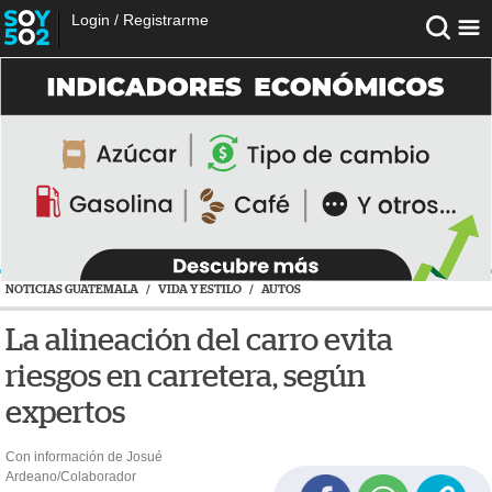
Login
/
Registrarme
NOTICIAS GUATEMALA
/
VIDA Y ESTILO
/
AUTOS
La alineación del carro evita
riesgos en carretera, según
expertos
Con información de Josué
Ardeano/Colaborador