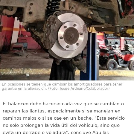
En ocasiones se tienen que cambiar los amortiguadores para tener
garantía en la alienación. (Foto: Josué Ardeano/Colaborador)
El balanceo debe hacerse cada vez que se cambian o
reparan las llantas, especialmente si se manejan en
caminos malos o si se cae en un bache. "Este servicio
no solo prolongan la vida útil del vehículo, sino que
evita un derrape o voladura", concluye Aguilar.