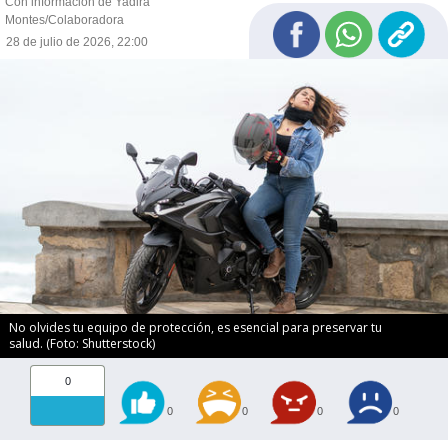
Con información de Yadira
Montes/Colaboradora
28 de julio de 2026, 22:00
No olvides tu equipo de protección, es esencial para preservar tu
salud. (Foto: Shutterstock)
0
0
0
0
0