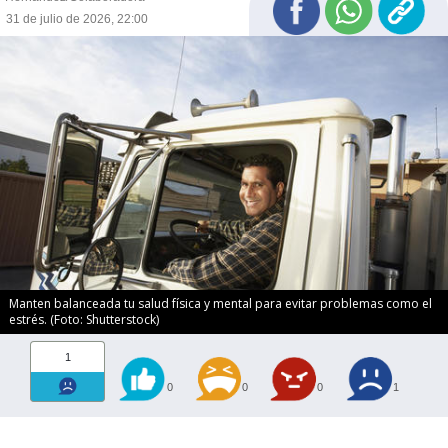
31 de julio de 2026, 22:00
Manten balanceada tu salud física y mental para evitar problemas como el
estrés. (Foto: Shutterstock)
1
0
0
0
1