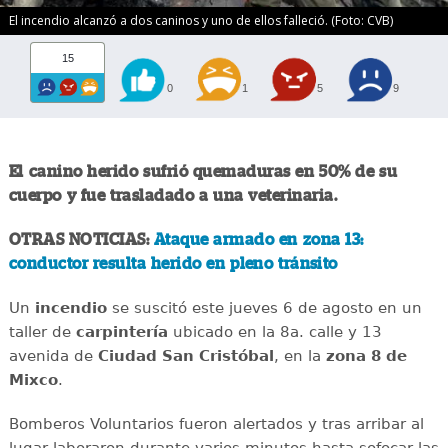
El incendio alcanzó a dos caninos y uno de ellos falleció. (Foto: CVB)
15
0
1
5
9
El canino herido sufrió quemaduras en 50% de su
cuerpo y fue trasladado a una veterinaria.
OTRAS NOTICIAS:
Ataque armado en zona 13:
conductor resulta herido en pleno tránsito
Un
incendio
se suscitó este jueves 6 de agosto en un
taller de
carpintería
ubicado en la 8a. calle y 13
avenida de
Ciudad San Cristóbal
, en la
zona 8 de
Mixco
.
Bomberos Voluntarios fueron alertados y tras arribar al
lugar laboraron durante varios minutos hasta sofocar las