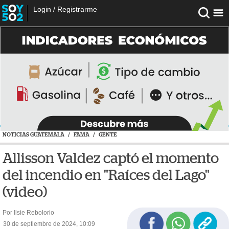
Login
/
Registrarme
NOTICIAS GUATEMALA
/
FAMA
/
GENTE
Allisson Valdez captó el momento
del incendio en "Raíces del Lago"
(video)
Por Ilsie Rebolorio
30 de septiembre de 2024, 10:09