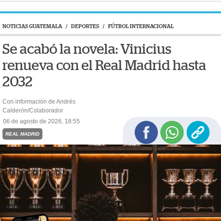
NOTICIAS GUATEMALA
/
DEPORTES
/
FÚTBOL INTERNACIONAL
Se acabó la novela: Vinicius
renueva con el Real Madrid hasta
2032
Con información de Andrés
Calderón/Colaborador
06 de agosto de 2026, 18:55
REAL MADRID