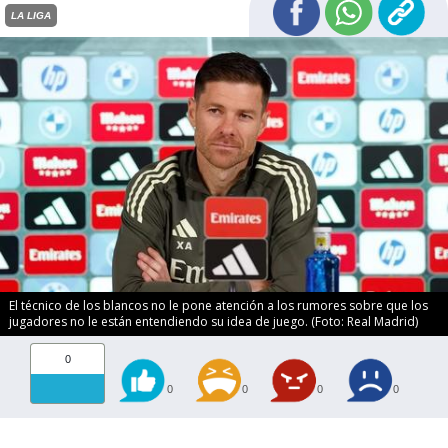
LA LIGA
El técnico de los blancos no le pone atención a los rumores sobre que los
jugadores no le están entendiendo su idea de juego. (Foto: Real Madrid)
0
0
0
0
0