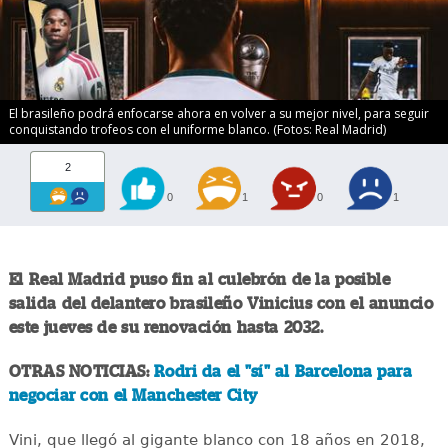
El brasileño podrá enfocarse ahora en volver a su mejor nivel, para seguir
conquistando trofeos con el uniforme blanco. (Fotos: Real Madrid)
2
0
1
0
1
El Real Madrid puso fin al culebrón de la posible
salida del delantero brasileño Vinicius con el anuncio
este jueves de su renovación hasta 2032.
OTRAS NOTICIAS:
Rodri da el "sí" al Barcelona para
negociar con el Manchester City
Vini, que llegó al gigante blanco con 18 años en 2018,