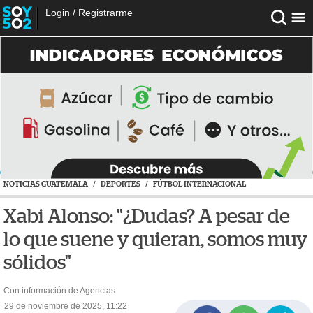
Login
/
Registrarme
NOTICIAS GUATEMALA
/
DEPORTES
/
FÚTBOL INTERNACIONAL
Xabi Alonso: "¿Dudas? A pesar de
lo que suene y quieran, somos muy
sólidos"
Con información de Agencias
29 de noviembre de 2025, 11:22