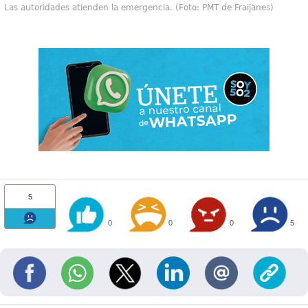
Las autoridades atienden la emergencia. (Foto: PMT de Fraijanes)
5
0
0
0
5