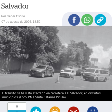
Salvador
Por Geber Osorio
07 de agosto de 2026, 18:52
El tránsito se ha visto afectado en carretera a El Salvador, en distintos
municipios. (Foto: PMT Santa Catarina Pinula)
5