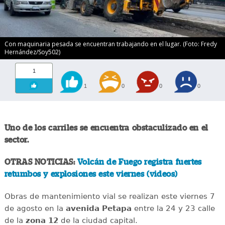
Con maquinaria pesada se encuentran trabajando en el lugar. (Foto: Fredy
Hernández/Soy502)
1
1
0
0
0
Uno de los carriles se encuentra obstaculizado en el
sector.
OTRAS NOTICIAS:
Volcán de Fuego registra fuertes
retumbos y explosiones este viernes (videos)
Obras de mantenimiento vial se realizan este viernes 7
de agosto en la
avenida
Petapa
entre la 24 y 23 calle
de la
zona 12
de la ciudad capital.