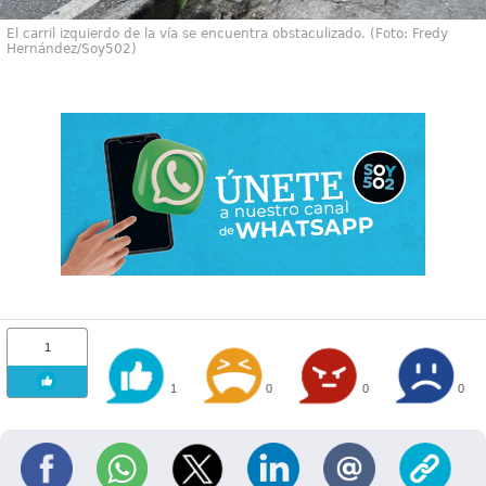
El carril izquierdo de la vía se encuentra obstaculizado. (Foto: Fredy
Hernández/Soy502)
1
1
0
0
0