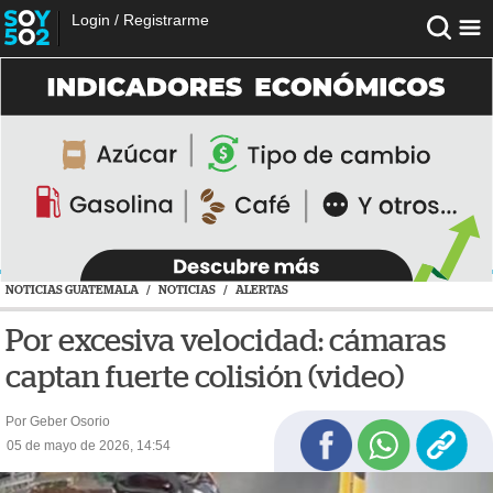
Login
/
Registrarme
NOTICIAS GUATEMALA
/
NOTICIAS
/
ALERTAS
Por excesiva velocidad: cámaras
captan fuerte colisión (video)
Por Geber Osorio
05 de mayo de 2026, 14:54