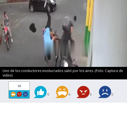
Uno de los conductores involucrados salió por los aires. (Foto: Captura de
video)
16
0
6
5
5