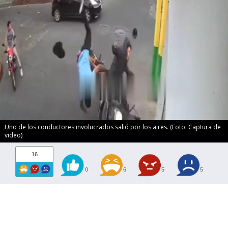
Uno de los conductores involucrados salió por los aires. (Foto: Captura de
video)
16
0
6
5
5