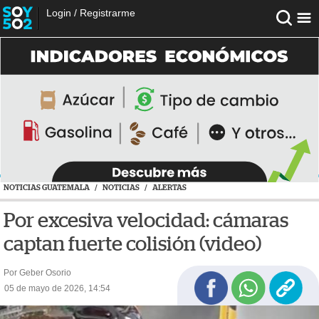
Login
/
Registrarme
NOTICIAS GUATEMALA
/
NOTICIAS
/
ALERTAS
Por excesiva velocidad: cámaras
captan fuerte colisión (video)
Por Geber Osorio
05 de mayo de 2026, 14:54