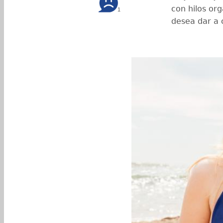
con hilos or
1
desea dar a c