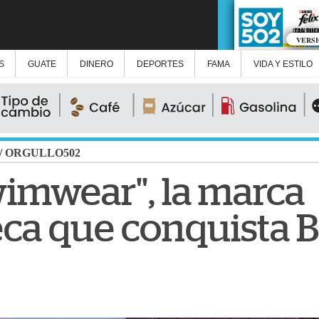
VERS
S
GUATE
DINERO
DEPORTES
FAMA
VIDA Y ESTILO
/
ORGULLO502
imwear", la marca
ca que conquista 