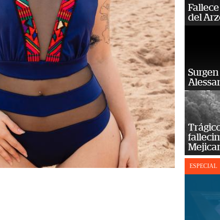
Fallece
del Ar
Surgen 
Alessan
Trágico
falleci
Mejica
ESPECIAL