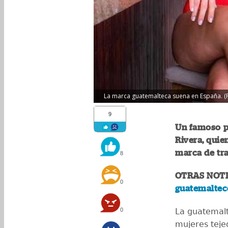
La marca guatemalteca suena en España. (
9
Un famoso pe
Rivera, quie
marca de tra
8
OTRAS NOTI
0
guatemalteco
0
La guatemalt
mujeres tejed