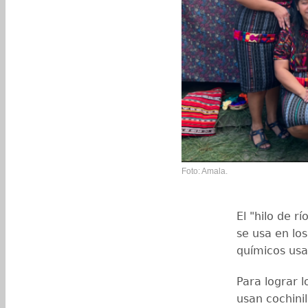
Foto: Amala.
El "hilo de r
se usa en los
químicos usad
Para lograr l
usan cochini