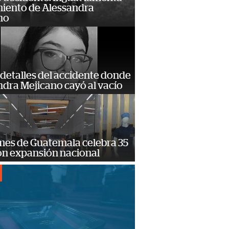
miento de Alessandra
no
detalles del accidente donde
dra Mejicano cayó al vacío
mes de Guatemala celebra 35
on expansión nacional