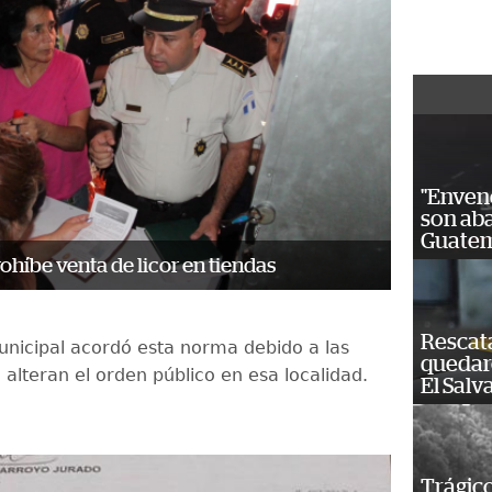
"Enven
son ab
Guatem
ohíbe venta de licor en tiendas
Rescat
unicipal acordó esta norma debido a las
quedaro
 alteran el orden público en esa localidad.
El Salv
Trágico