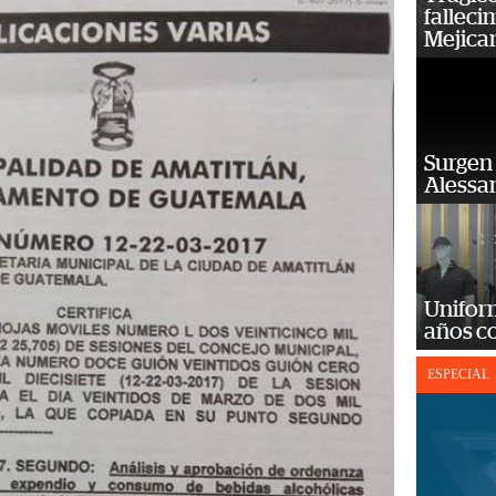
falleci
Mejica
Surgen 
Alessan
Unifor
años c
ESPECIAL