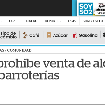
VERS
S
GUATE
DINERO
DEPORTES
FAMA
VIDA Y ESTILO
AS
/
COMUNIDAD
prohibe venta de al
barroterías