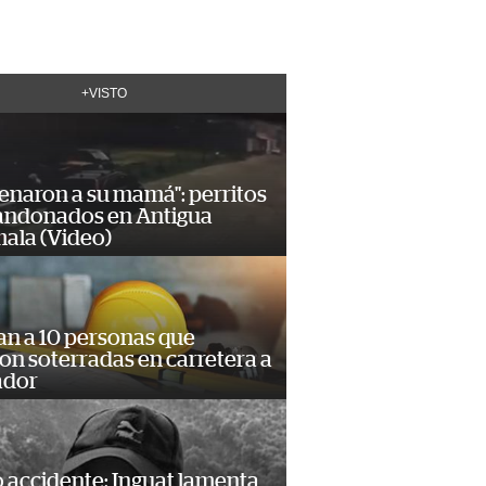
+VISTO
enaron a su mamá": perritos
andonados en Antigua
ala (Video)
an a 10 personas que
n soterradas en carretera a
ador
 accidente: Inguat lamenta