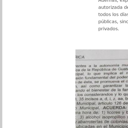
Además, expl
autorizada d
todos los dí
públicas, si
privados.