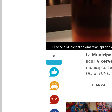
El Concejo Municipal de Amatitlán aprobó 
La
Municipa
0
licor y cerv
municipio. L
Diario Oficial
0
MIRA...
0
0