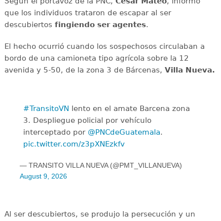
Según el portavoz de la PNC,
César Mateo
, informó
que los individuos trataron de escapar al ser
descubiertos
fingiendo ser agentes
.
El hecho ocurrió cuando los sospechosos circulaban a
bordo de una camioneta tipo agrícola sobre la 12
avenida y 5-50, de la zona 3 de Bárcenas,
Villa Nueva.
#TransitoVN
lento en el amate Barcena zona
3. Despliegue policial por vehículo
interceptado por
@PNCdeGuatemala
.
pic.twitter.com/z3pXNEzkfv
— TRANSITO VILLA NUEVA (@PMT_VILLANUEVA)
August 9, 2026
Al ser descubiertos, se produjo la persecución y un