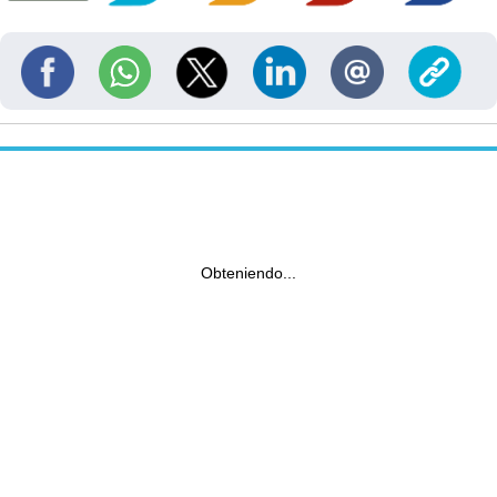
Obteniendo...