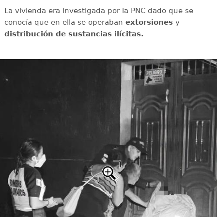
La vivienda era investigada por la PNC dado que se
conocía que en ella se operaban
extorsiones
y
distribución de sustancias ilícitas.