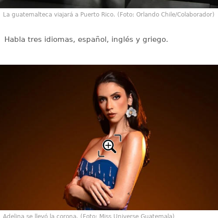
La guatemalteca viajará a Puerto Rico. (Foto: Orlando Chile/Colaborador)
Habla tres idiomas, español, inglés y griego.
Adelina se llevó la corona. (Foto: Miss Universe Guatemala)