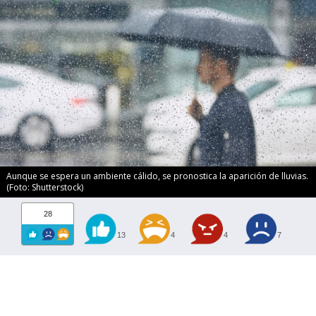
Aunque se espera un ambiente cálido, se pronostica la aparición de lluvias.
(Foto: Shutterstock)
28
13
4
4
7