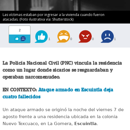
Las víctimas estaban por ingresar a la vivienda cuando fueron
atacadas. (Foto ilustrativa vía: Shutterstock)
2
1
0
0
1
La Policía Nacional Civil (PNC) vincula la residencia
como un lugar donde sicarios se resguardaban y
operaban narcomenudeo.
EN CONTEXTO:
Ataque armado en Escuintla deja
cuatro fallecidos
Un ataque armado se originó la noche del viernes 7 de
agosto frente a una residencia ubicada en la colonia
Nuevo Texcuaco, en La Gomera,
Escuintla
.