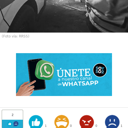
(Foto vía: RRSS)
2
1
0
0
1