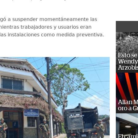
bligó a suspender momentáneamente las
mientras trabajadores y usuarios eran
 las instalaciones como medida preventiva.
Esto se
Wendy 
Arzobi
Allan 
oro a 
El cam