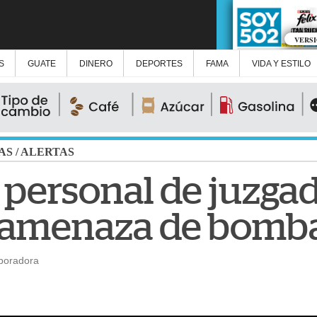
VERS
S
GUATE
DINERO
DEPORTES
FAMA
VIDA Y ESTILO
AS
/
ALERTAS
 personal de juzga
 amenaza de bomb
aboradora