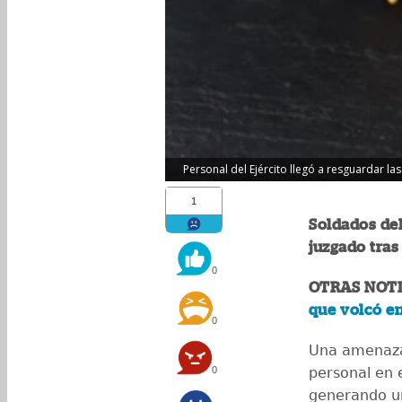
Personal del Ejército llegó a resguardar las 
1
Soldados de
juzgado tra
0
OTRAS NOTI
que volcó en
0
Una amenaza
0
personal en 
generando un