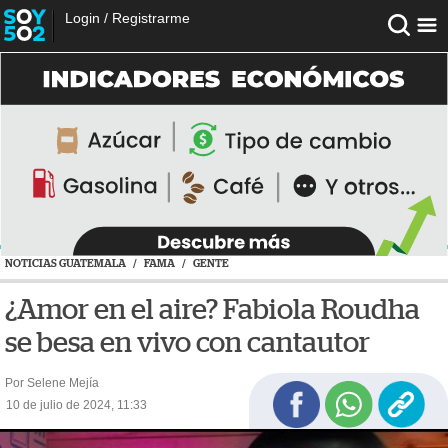
Login
/
Registrarme
NOTICIAS GUATEMALA
/
FAMA
/
GENTE
¿Amor en el aire? Fabiola Roudha
se besa en vivo con cantautor
Por Selene Mejía
10 de julio de 2024, 11:33