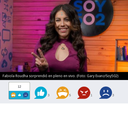
Fabiola Roudha sorprendió en pleno en vivo. (Foto: Gary Evanz/Soy502)
12
3
5
1
3