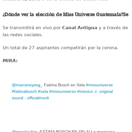
¿Dónde ver la elección de Miss Universe Guatemala?Se
Se transmitirá en vivo por
Canal Antigua
y a través de
las redes sociales.
Un total de 27 aspirantes competirán por la corona.
MIRA:
@marcereyesg_
Fatima Bosch en Xela
#missuniverse
#fatimabosch
#xela
#missuniverso
#mexico
♬ original
sound - officialmooli
@mixelajufan
¡FÁTIMA BOSCH EN XELA! La mexicana