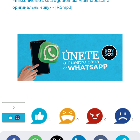
#missuniverse
#xela
#guatemala
#fatimabosch
♬
оригинальный звук - |RSmp3|
2
1
0
0
1