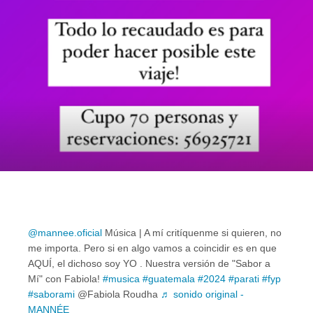
@mannee.oficial
Música | A mí critíquenme si quieren, no
me importa. Pero si en algo vamos a coincidir es en que
AQUÍ, el dichoso soy YO . Nuestra versión de "Sabor a
Mí" con Fabiola!
#musica
#guatemala
#2024
#parati
#fyp
#saborami
@Fabiola Roudha
♬ sonido original -
MANNÉE