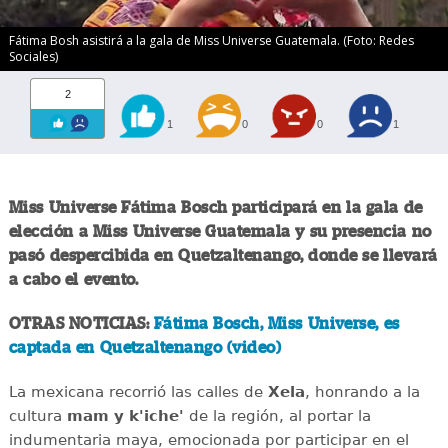
Fátima Bosh asistirá a la gala de Miss Universe Guatemala. (Foto: Redes
Sociales)
2
1
0
0
1
Miss Universe Fátima Bosch participará en la gala de
elección a Miss Universe Guatemala y su presencia no
pasó despercibida en Quetzaltenango, donde se llevará
a cabo el evento.
OTRAS NOTICIAS:
Fátima Bosch, Miss Universe, es
captada en Quetzaltenango (video)
La mexicana recorrió las calles de
Xela
, honrando a la
cultura
mam y k'iche'
de la región, al portar la
indumentaria maya, emocionada por participar en el