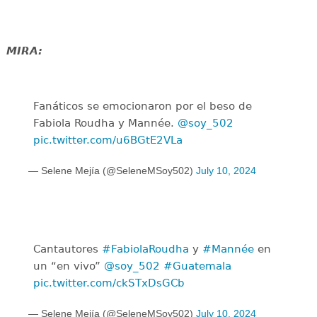
MIRA:
Fanáticos se emocionaron por el beso de
Fabiola Roudha y Mannée.
@soy_502
pic.twitter.com/u6BGtE2VLa
— Selene Mejía (@SeleneMSoy502)
July 10, 2024
Cantautores
#FabiolaRoudha
y
#Mannée
en
un “en vivo”
@soy_502
#Guatemala
pic.twitter.com/ckSTxDsGCb
— Selene Mejía (@SeleneMSoy502)
July 10, 2024