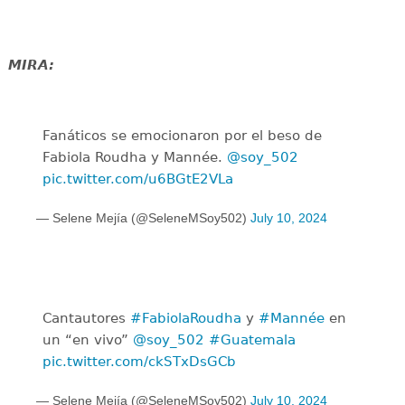
MIRA:
Fanáticos se emocionaron por el beso de
Fabiola Roudha y Mannée.
@soy_502
pic.twitter.com/u6BGtE2VLa
— Selene Mejía (@SeleneMSoy502)
July 10, 2024
Cantautores
#FabiolaRoudha
y
#Mannée
en
un “en vivo”
@soy_502
#Guatemala
pic.twitter.com/ckSTxDsGCb
— Selene Mejía (@SeleneMSoy502)
July 10, 2024