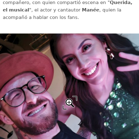
compañero, con quien compartió escena en "
Querida,
el musical
", el actor y cantautor
Manée
, quien la
acompañó a hablar con los fans.