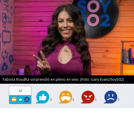
Fabiola Roudha sorprendió en pleno en vivo. (Foto: Gary Evanz/Soy502)
12
3
5
1
3