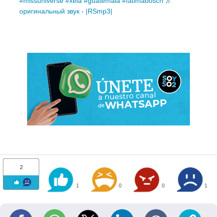
#missuniverse
#xela
#guatemala
#fatimabosch
♬
оригинальный звук - |RSmp3|
2
1
0
0
1