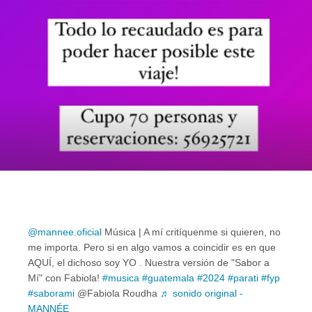
@mannee.oficial
Música | A mí critíquenme si quieren, no
me importa. Pero si en algo vamos a coincidir es en que
AQUÍ, el dichoso soy YO . Nuestra versión de "Sabor a
Mí" con Fabiola!
#musica
#guatemala
#2024
#parati
#fyp
#saborami
@Fabiola Roudha
♬ sonido original -
MANNÉE