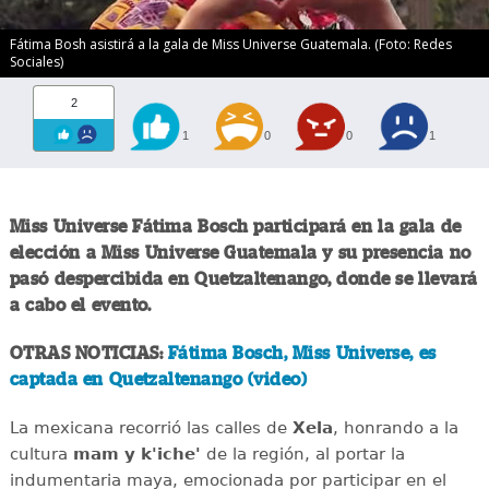
Fátima Bosh asistirá a la gala de Miss Universe Guatemala. (Foto: Redes
Sociales)
2
1
0
0
1
Miss Universe Fátima Bosch participará en la gala de
elección a Miss Universe Guatemala y su presencia no
pasó despercibida en Quetzaltenango, donde se llevará
a cabo el evento.
OTRAS NOTICIAS:
Fátima Bosch, Miss Universe, es
captada en Quetzaltenango (video)
La mexicana recorrió las calles de
Xela
, honrando a la
cultura
mam y k'iche'
de la región, al portar la
indumentaria maya, emocionada por participar en el