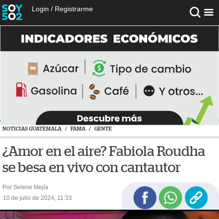
Login
/
Registrarme
NOTICIAS GUATEMALA
/
FAMA
/
GENTE
¿Amor en el aire? Fabiola Roudha
se besa en vivo con cantautor
Por Selene Mejía
10 de julio de 2024, 11:33