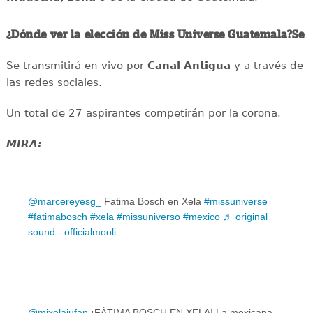
¿Dónde ver la elección de Miss Universe Guatemala?Se
Se transmitirá en vivo por
Canal Antigua
y a través de
las redes sociales.
Un total de 27 aspirantes competirán por la corona.
MIRA:
@marcereyesg_
Fatima Bosch en Xela
#missuniverse
#fatimabosch
#xela
#missuniverso
#mexico
♬ original
sound - officialmooli
@mixelajufan
¡FÁTIMA BOSCH EN XELA! La mexicana