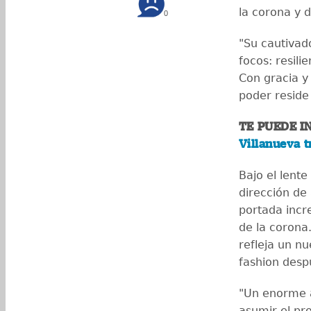
la corona y 
0
"Su cautivado
focos: resili
Con gracia y
poder reside 
TE PUEDE I
Villanueva t
Bajo el lente
dirección de
portada incr
de la corona
refleja un n
fashion desp
"Un enorme 
asumir el pr