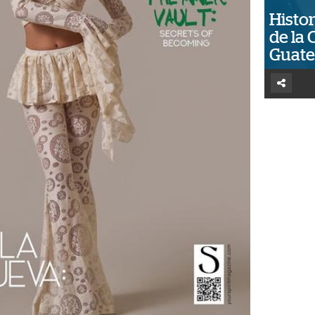
Histor
de la 
Guat