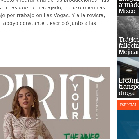
armado
s en las que he trabajado, incluso mientras
Mixco
je por trabajo en Las Vegas. Y a la revista,
l apoyo constante", escribió junto a las
Trágico
falleci
Mejica
El cam
transp
droga
ESPECIAL