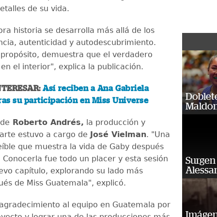
detalles de su vida.
ra historia se desarrolla más allá de los
encia, autenticidad y autodescubrimiento.
 propósito, demuestra que el verdadero
en el interior", explica la publicación.
NTERESAR:
Así reciben a Ana Gabriela
Doblet
ras su participación en Miss Universe
Maldon
 de
Roberto Andrés,
la producción y
 arte estuvo a cargo de
José Vielman
. "Una
eíble que muestra la vida de Gaby después
. Conocerla fue todo un placer y esta sesión
Surgen 
Alessan
uevo capítulo, explorando su lado más
ués de Miss Guatemala", explicó.
agradecimiento al equipo en Guatemala por
Imágene
oyecto y lograr una de las producciones más