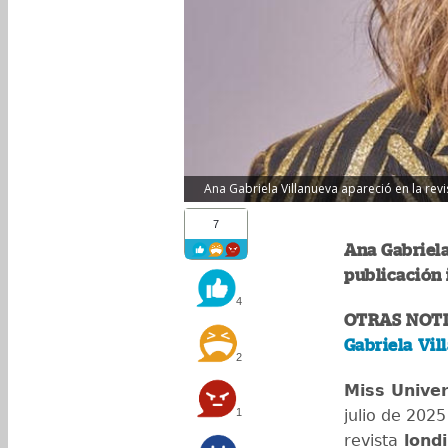
Ana Gabriela Villanueva apareció en la revi
7
Ana Gabriela
publicación 
4
OTRAS NOTI
Gabriela Vil
2
Miss Unive
1
julio de 202
revista
lond