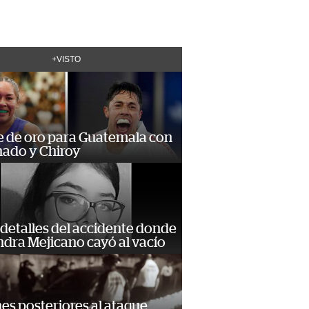
+VISTO
e de oro para Guatemala con
ado y Chiroy
detalles del accidente donde
dra Mejicano cayó al vacío
s posteriores al ataque