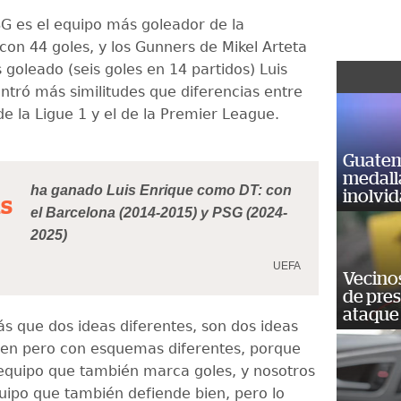
G es el equipo más goleador de la
con 44 goles, y los Gunners de Mikel Arteta
 goleado (seis goles en 14 partidos) Luis
ntró más similitudes que diferencias entre
e la Ligue 1 y el de la Premier League.
Guatem
medall
ha ganado Luis Enrique como DT: con
inolvi
s
el Barcelona (2014-2015) y PSG (2024-
2025)
UEFA
Vecino
de pre
ataque
ás que dos ideas diferentes, son dos ideas
en pero con esquemas diferentes, porque
 equipo que también marca goles, y nosotros
ipo que también defiende bien, pero lo