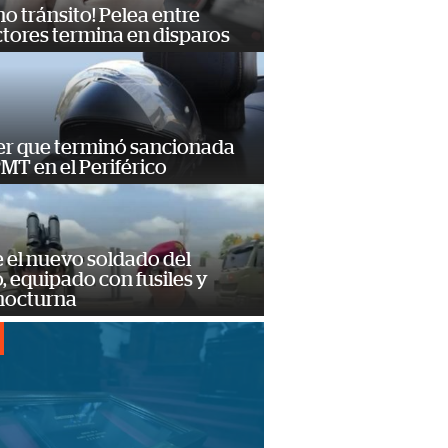
no tránsito! Pelea entre
tores termina en disparos
er que terminó sancionada
PMT en el Periférico
e el nuevo soldado del
o, equipado con fusiles y
 nocturna