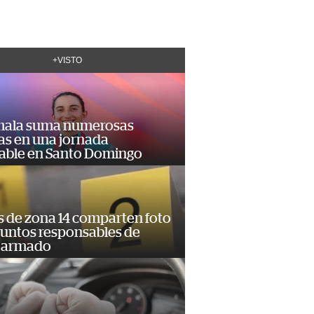
+VISTO
ala suma numerosas
as en una jornada
dable en Santo Domingo
s de zona 14 comparten foto
suntos responsables de
 armado