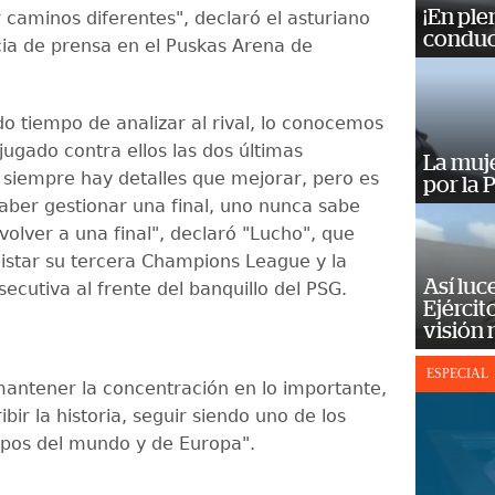
¡En ple
caminos diferentes", declaró el asturiano
conduc
ia de prensa en el Puskas Arena de
o tiempo de analizar al rival, lo conocemos
jugado contra ellos las dos últimas
La muj
siempre hay detalles que mejorar, pero es
por la 
aber gestionar una final, uno nunca sabe
volver a una final", declaró "Lucho", que
istar su tercera Champions League y la
Así luc
ecutiva al frente del banquillo del PSG.
Ejércit
visión
ESPECIAL
ntener la concentración en lo importante,
ibir la historia, seguir siendo uno de los
pos del mundo y de Europa".