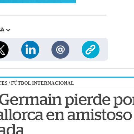
LA
TES
/
FÚTBOL INTERNACIONAL
t-Germain pierde po
allorca en amistoso
ada