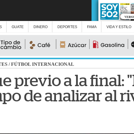
VERS
S
GUATE
DINERO
DEPORTES
FAMA
VIDA Y ESTILO
TES
/
FÚTBOL INTERNACIONAL
e previo a la final
po de analizar al ri