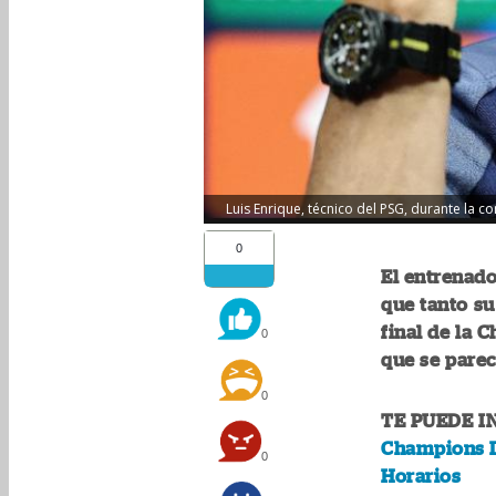
Luis Enrique, técnico del PSG, durante la c
0
El entrenado
que tanto su
final de la 
0
que se parec
0
TE PUEDE I
Champions L
0
Horarios