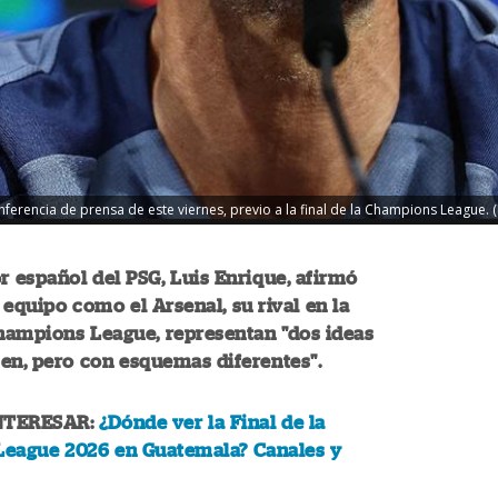
onferencia de prensa de este viernes, previo a la final de la Champions League. (
r español del PSG, Luis Enrique, afirmó
 equipo como el Arsenal, su rival en la
Champions League, representan "dos ideas
en, pero con esquemas diferentes".
NTERESAR:
¿Dónde ver la Final de la
eague 2026 en Guatemala? Canales y