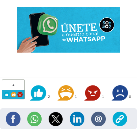
4
2
1
1
0