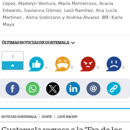
López, Madelyn Ventura, María Monterroso, Acacia
Edwards, Savianna Gómez, Lesli Ramírez, Ana Lucía
Martínez , Aisha Solórzano y Andrea Álvarez.
DT
: Karla
Maya
ÚLTIMAS NOTICIAS DE GUATEMALA
1
1
0
0
0
NOTICIAS GUATEMALA
/
GUATE
/
¿QUÉ HACER?