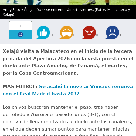
Andy Soto y Ángel López se enfrentarán este viernes. (Fotos: Malacateco y
Xelajú)
1
0
0
0
1
Xelajú visita a Malacateco en el inicio de la tercera
jornada del Apertura 2026 con la vista puesta en el
duelo ante Plaza Amador, de Panamá, el martes,
por la Copa Centroamericana.
MÁS FÚTBOL:
Se acabó la novela: Vinicius renueva
con el Real Madrid hasta 2032
Los chivos buscarán mantener el paso, tras haber
derrotado a
Aurora
el pasado lunes (3-1), con el
objetivo de llegar motivados al duelo ante los canaleros,
en el que deben sumar puntos para mantener intactas