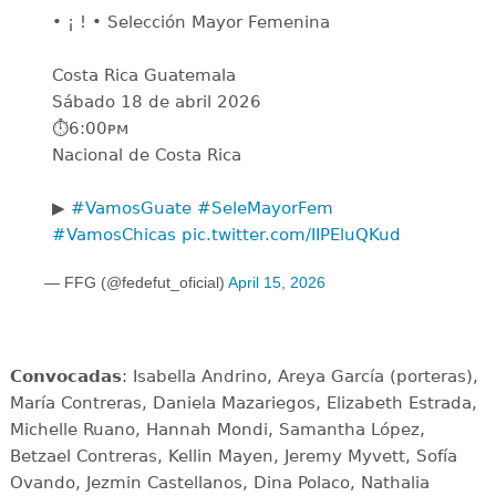
• ¡ ! • Selección Mayor Femenina
Costa Rica Guatemala
️Sábado 18 de abril 2026
⏱️6:00ᴘᴍ
️Nacional de Costa Rica
▶️
#VamosGuate
#SeleMayorFem
#VamosChicas
pic.twitter.com/IIPEluQKud
— FFG (@fedefut_oficial)
April 15, 2026
Convocadas
: Isabella Andrino, Areya García (porteras),
María Contreras, Daniela Mazariegos, Elizabeth Estrada,
Michelle Ruano, Hannah Mondi, Samantha López,
Betzael Contreras, Kellin Mayen, Jeremy Myvett, Sofía
Ovando, Jezmin Castellanos, Dina Polaco, Nathalia