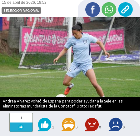
15 de abril de 2026, 18:52
SELECCIÓN NACIONAL
Andrea Álvarez volvió de España para poder ayudar a la Sele en las
eliminatorias mundialista de la Concacaf. (Foto: Fedefut)
1
1
0
0
0