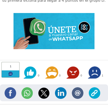
su primera victoria para llegar a 4 puntos en el grupo D.
1
0
0
0
1