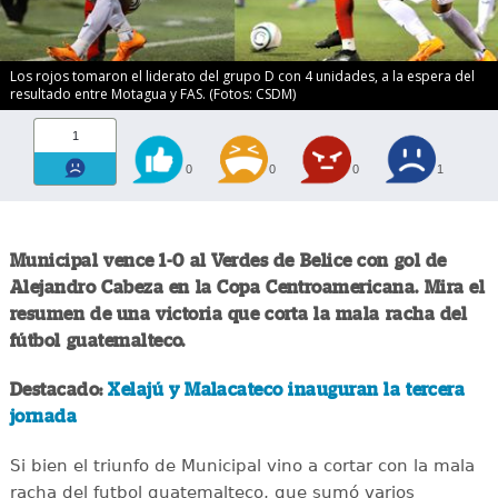
Los rojos tomaron el liderato del grupo D con 4 unidades, a la espera del
resultado entre Motagua y FAS. (Fotos: CSDM)
1
0
0
0
1
Municipal vence 1-0 al Verdes de Belice con gol de
Alejandro Cabeza en la Copa Centroamericana. Mira el
resumen de una victoria que corta la mala racha del
fútbol guatemalteco.
Destacado:
Xelajú y Malacateco inauguran la tercera
jornada
Si bien el triunfo de Municipal vino a cortar con la mala
racha del futbol guatemalteco, que sumó varios