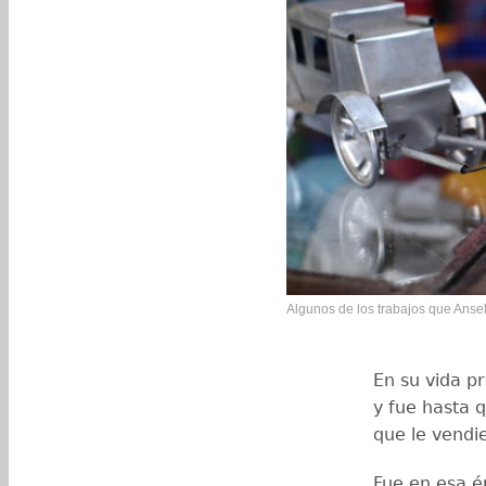
Algunos de los trabajos que Ansel
En su vida pr
y fue hasta 
que le vendie
Fue en esa é