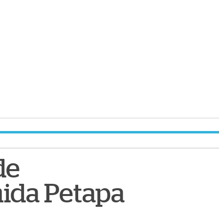
de
nida Petapa