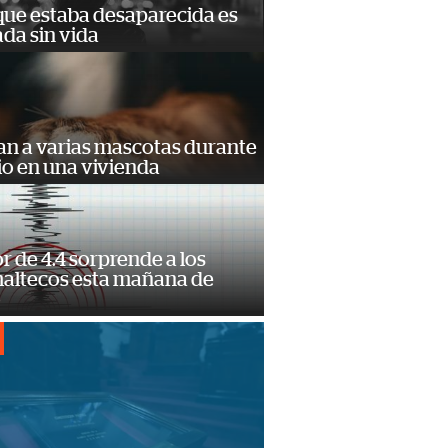
que estaba desaparecida es
ada sin vida
an a varias mascotas durante
io en una vivienda
 de 4.4 sorprende a los
altecos esta mañana de
o