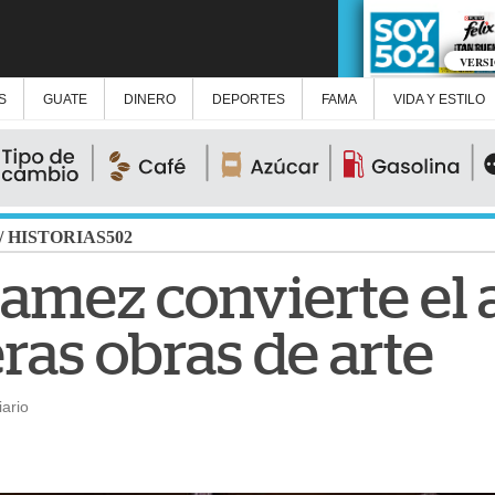
VERS
S
GUATE
DINERO
DEPORTES
FAMA
VIDA Y ESTILO
/
HISTORIAS502
mez convierte el 
ras obras de arte
ario