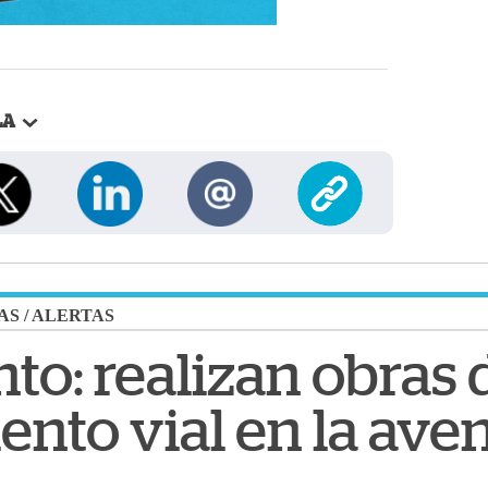
LA
AS
/
ALERTAS
nto: realizan obras 
nto vial en la ave