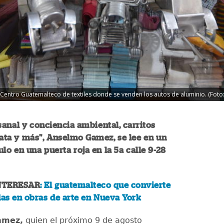
Centro Guatemalteco de textiles donde se venden los autos de aluminio. (Foto:
sanal y conciencia ambiental, carritos
lata y más", Anselmo Gamez, se lee en un
lo en una puerta roja en la 5a calle 9-28
NTERESAR
: El guatemalteco que convierte
das en obras de arte en Nueva York
amez,
quien el próximo 9 de agosto