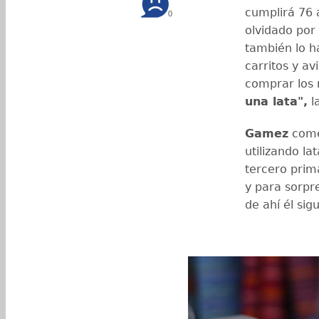
cumplirá 76 
0
olvidado por
también lo h
carritos y a
comprar los 
una lata",
la
Gamez
comen
utilizando la
tercero prim
y para sorpre
de ahí él si