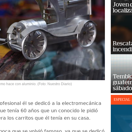
Joven 
localiz
Rescat
incend
Temblor
guatem
mo hace con aluminio. (Foto: Nuestro Diario)
sábad
ESPECIAL
ofesional él se dedicó a la electromecánica
que tenía 60 años que un conocido le pidió
ra los carritos que él tenía en su casa.
poca que se volvió famoso, ya que se dedicó