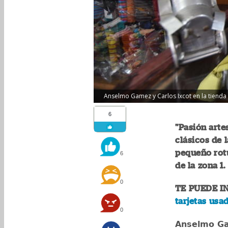
Anselmo Gamez y Carlos Ixcot en la tienda 
6
"Pasión arte
clásicos de 
pequeño rotu
6
de la zona 1.
0
TE PUEDE I
tarjetas usa
0
Anselmo G