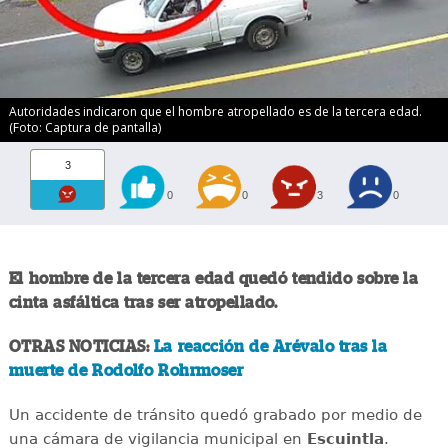
Autoridades indicaron que el hombre atropellado es de la tercera edad.
(Foto: Captura de pantalla)
3
0
0
3
0
El hombre de la tercera edad quedó tendido sobre la
cinta asfáltica tras ser atropellado.
OTRAS NOTICIAS:
La reacción de Arévalo tras la
muerte de Rodolfo Rohrmoser
Un accidente de tránsito quedó grabado por medio de
una cámara de vigilancia municipal en
Escuintla
.