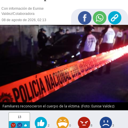
Con información de Eunise
Valdez/Colaboradora
08 de agosto de 2026, 02:13
Familiares reconocieron el cuerpo de la víctima. (Foto: Eunise Valdez)
13
2
0
8
3