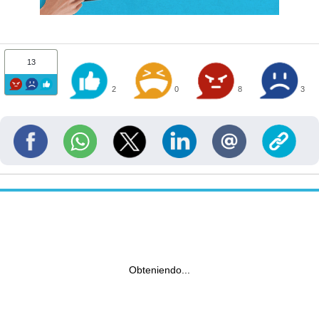
13
2
0
8
3
Obteniendo...