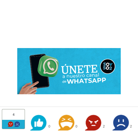
4
0
0
2
2