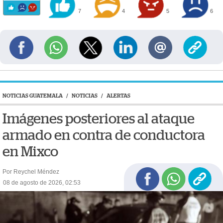
7
4
5
6
NOTICIAS GUATEMALA
/
NOTICIAS
/
ALERTAS
Imágenes posteriores al ataque
armado en contra de conductora
en Mixco
Por Reychel Méndez
08 de agosto de 2026, 02:53