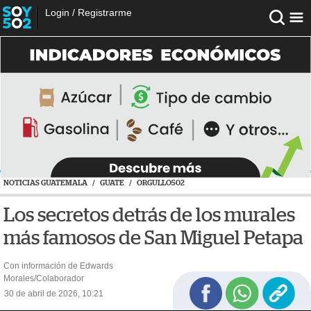
Login
/
Registrarme
NOTICIAS GUATEMALA
/
GUATE
/
ORGULLO502
Los secretos detrás de los murales
más famosos de San Miguel Petapa
Con información de Edwards
Morales/Colaborador
30 de abril de 2026, 10:21