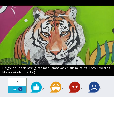
El tigre es una de las figuras más llamativas en sus murales. (Foto: Edwards
Morales/Colaborador)
7
6
0
0
1