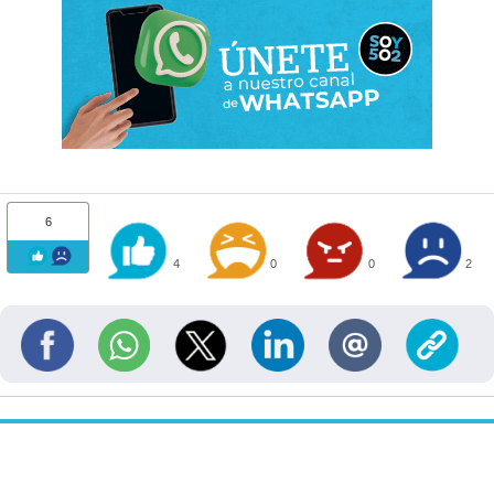
6
4
0
0
2