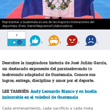
Representar a Guatemala es una de las mayores motivaciones del
deportista. (Foto: Astrid Mejicanos/Colaboradora)
6
4
0
0
2
Descubre la inspiradora historia de José Julián García,
un destacado exponente del parataekwondo (o
taekwondo adaptado) de Guatemala. Conoce sus
logros, entrega, disciplina y amor por el deporte.
LEE TAMBIÉN:
Andy Leonardo Blanco y su huella
imborrable en el voleibol de Guatemala
Cada entrenamiento, cada sacrificio y cada meta