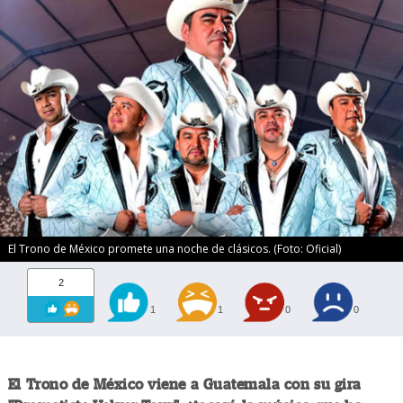
El Trono de México promete una noche de clásicos. (Foto: Oficial)
2
1
1
0
0
El Trono de México viene a Guatemala con su gira