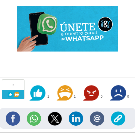
2
1
1
0
0