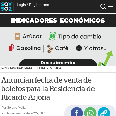
Login
/
Registrarme
NOTICIAS GUATEMALA
/
FAMA
/
MÚSICA
Anuncian fecha de venta de
boletos para la Residencia de
Ricardo Arjona
Por Selene Mejía
21 de noviembre de 2025, 10:18