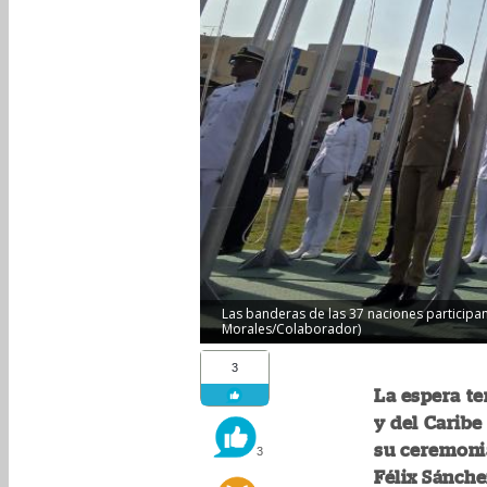
Las banderas de las 37 naciones participa
Morales/Colaborador)
3
La espera t
y del Caribe
su ceremonia
3
Félix Sánche