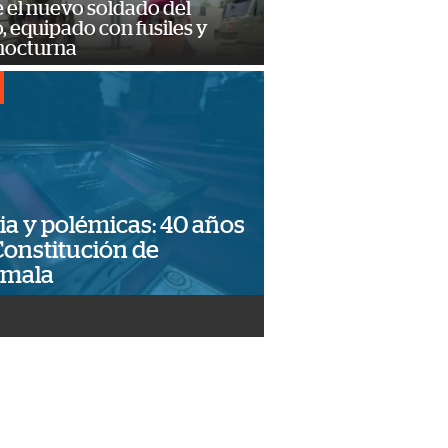
e el nuevo soldado del
o, equipado con fusiles y
 nocturna
ia y polémicas: 40 años
Constitución de
emala