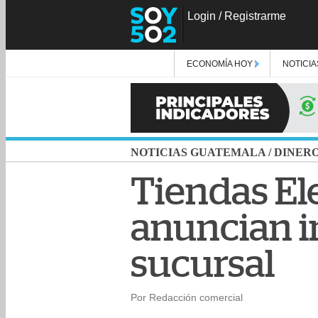
Login
/
Registrarme
ECONOMÍA HOY
NOTICIA
NOTICIAS GUATEMALA
/
DINER
Tiendas El
anuncian i
sucursal
Por Redacción comercial