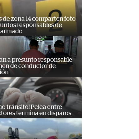
s de zona 14 comparten foto
suntos responsables de
 armado
an a presunto responsable
imen de conductor de
ión
no tránsito! Pelea entre
tores termina en disparos