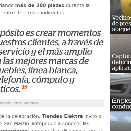
ndando
más de 200 plazas
durante la
 entre directos e indirectos.
Vecino
de pre
ataque
pósito es crear momentos
uestros clientes, a través de
servicio y el más amplio
Captur
n las mejores marcas de
del cr
aplicac
uebles, línea blanca,
telefonía, cómputo y
”
icos.
¡En ple
Tiendas Elektra Guatemala.
conduc
e la celebración,
Tiendas Elektra
invitó a
de San Martín Jilotepeque a conocer las
promociones
que ya están disponibles en las