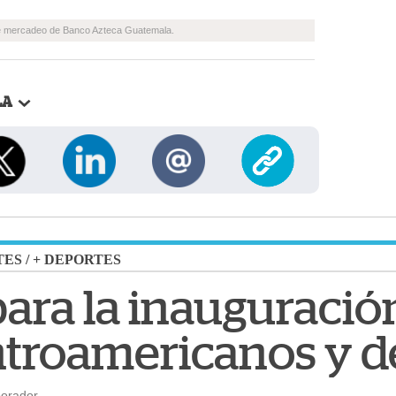
de mercadeo de Banco Azteca Guatemala.
LA
TES
/
+ DEPORTES
para la inauguració
troamericanos y de
borador