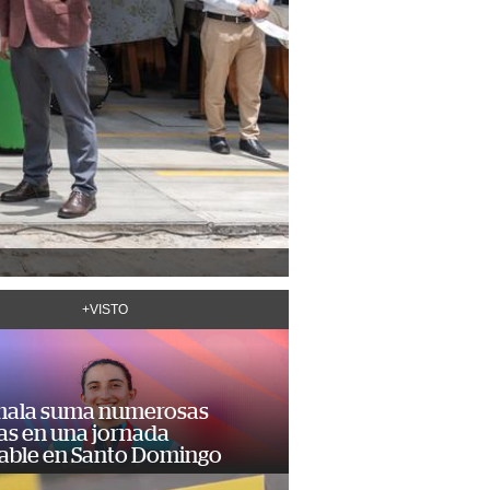
+VISTO
ala suma numerosas
as en una jornada
dable en Santo Domingo