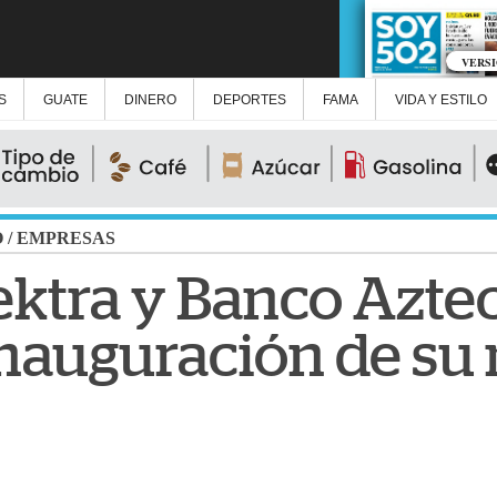
VERS
S
GUATE
DINERO
DEPORTES
FAMA
VIDA Y ESTILO
O
/
EMPRESAS
ektra y Banco Azte
nauguración de su