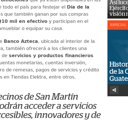
Así luc
 todo el país para festejar el
Día de la
Ejércit
visión
las que también ganan por sus compras
Q10 mil en efectivo
y participan en el
ESPECIAL
amueblar o equipar su casa.
de
Banco Azteca
, ubicada al interior de la
a, también ofrecerá a los clientes una
a de
servicios y productos financieros
uentas monetarias, cuentas inversión,
Histor
bro de remesas, pagos de servicios y crédito
de la 
 en Tiendas Elektra, entre otros.
Guat
ecinos de San Martín
odrán acceder a servicios
ccesibles, innovadores y de