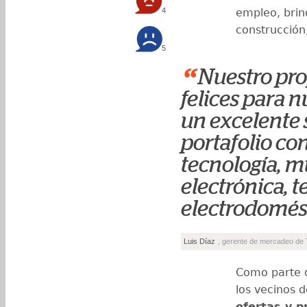
4
empleo, bri
construcción,
5
“
Nuestro pro
felices para n
un excelente 
portafolio co
tecnología, m
electrónica, 
electrodomést
Luis Díaz
, gerente de mercadeo de 
Como parte d
los vecinos 
ofertas y 