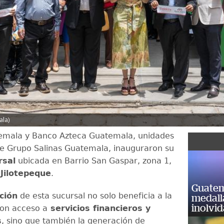
ala)
temala y Banco Azteca Guatemala, unidades
e Grupo Salinas Guatemala, inauguraron su
rsal
ubicada en Barrio San Gaspar, zona 1,
Jilotepeque
.
Guatem
ción
de esta sucursal no solo beneficia a la
medall
inolvi
on acceso a
servicios financieros y
s
, sino que también la generación de