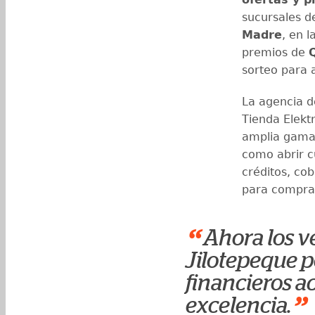
sucursales de
Madre
, en 
premios de
sorteo para 
La agencia 
Tienda Elektr
amplia gam
como abrir c
créditos, co
para compras
“
Ahora los v
Jilotepeque p
financieros a
”
excelencia.