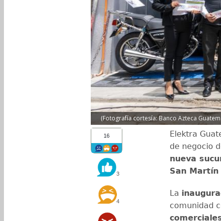
(Fotografía cortesía: Banco Azteca Guatem
Elektra Gua
16
de negocio d
nueva sucu
San Martín 
3
La
inaugura
4
comunidad c
comerciale