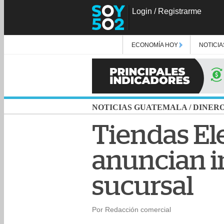
Login
/
Registrarme
ECONOMÍA HOY
NOTICIA
NOTICIAS GUATEMALA
/
DINER
Tiendas El
anuncian i
sucursal
Por Redacción comercial