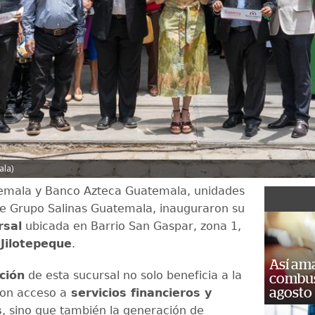
ala)
temala y Banco Azteca Guatemala, unidades
e Grupo Salinas Guatemala, inauguraron su
rsal
ubicada en Barrio San Gaspar, zona 1,
Jilotepeque
.
Así ama
ción
de esta sucursal no solo beneficia a la
combust
agosto
on acceso a
servicios financieros y
s
, sino que también la generación de