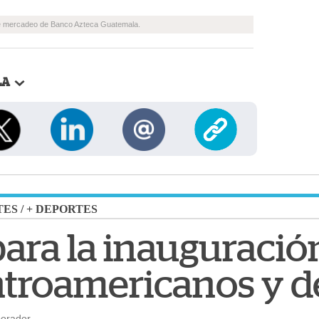
de mercadeo de Banco Azteca Guatemala.
LA
TES
/
+ DEPORTES
para la inauguració
troamericanos y de
borador