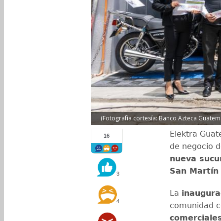
(Fotografía cortesía: Banco Azteca Guatem
Elektra Gua
16
de negocio d
nueva sucu
San Martín 
3
La
inaugura
4
comunidad c
comerciale