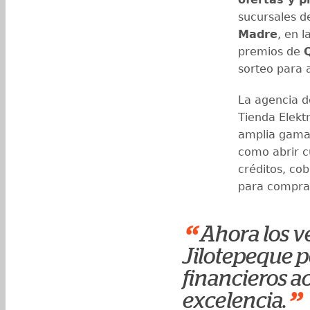
sucursales de
Madre
, en 
premios de
sorteo para 
La agencia 
Tienda Elektr
amplia gam
como abrir c
créditos, co
para compras
“
Ahora los v
Jilotepeque p
financieros a
”
excelencia.