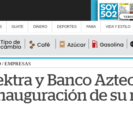
VERS
S
GUATE
DINERO
DEPORTES
FAMA
VIDA Y ESTILO
O
/
EMPRESAS
ektra y Banco Azte
nauguración de su