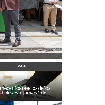
+VISTO
necen los precios de los
ibles este jueves 6 de