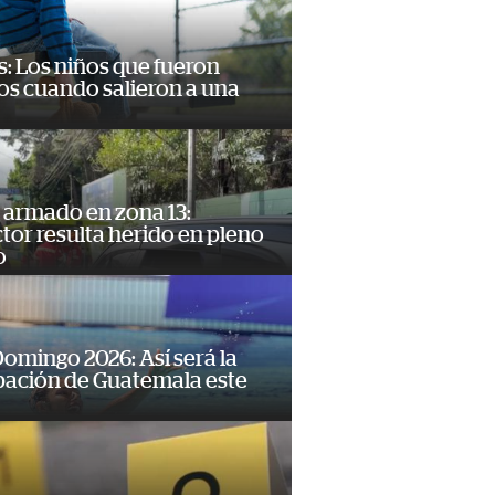
: Los niños que fueron
os cuando salieron a una
 armado en zona 13:
or resulta herido en pleno
o
omingo 2026: Así será la
pación de Guatemala este