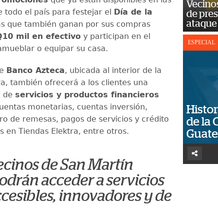
Vecino
 todo el país para festejar el
Día de la
de pre
ataque
las que también ganan por sus compras
Q10 mil en efectivo
y participan en el
ESPECIAL
amueblar o equipar su casa.
de
Banco Azteca
, ubicada al interior de la
a, también ofrecerá a los clientes una
a de
servicios y productos financieros
uentas monetarias, cuentas inversión,
Histor
bro de remesas, pagos de servicios y crédito
de la 
 en Tiendas Elektra, entre otros.
Guat
ecinos de San Martín
odrán acceder a servicios
ccesibles, innovadores y de