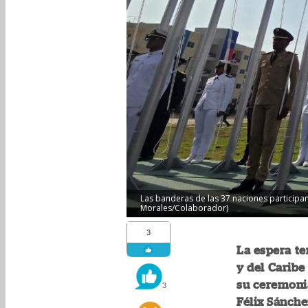
Las banderas de las 37 naciones participa
Morales/Colaborador)
3
La espera t
y del Caribe
su ceremonia
3
Félix Sánche