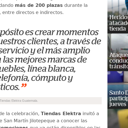
ndando
más de 200 plazas
durante la
 entre directos e indirectos.
Heridos
atacad
tienda
pósito es crear momentos
uestros clientes, a través de
servicio y el más amplio
Ataque
n las mejores marcas de
conduct
tránsit
uebles, línea blanca,
telefonía, cómputo y
”
icos.
Santo D
partici
Tiendas Elektra Guatemala.
jueves
e la celebración,
Tiendas Elektra
invitó a
de San Martín Jilotepeque a conocer las
promociones
que ya están disponibles en las