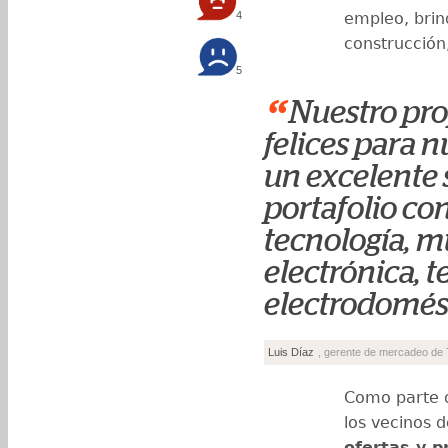
4
empleo, bri
construcción,
5
“
Nuestro pro
felices para n
un excelente 
portafolio co
tecnología, m
electrónica, 
electrodomést
Luis Díaz
, gerente de mercadeo de 
Como parte d
los vecinos 
ofertas y 