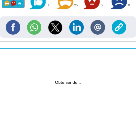
1
25
2
0
Obteniendo...