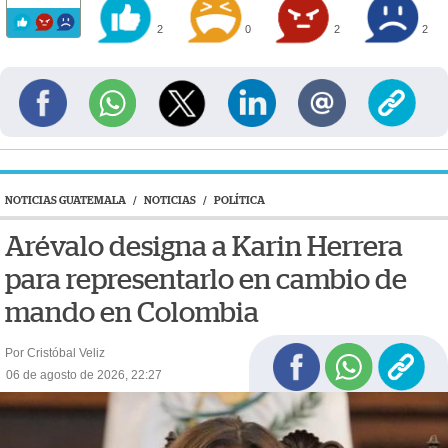
2
0
2
2
NOTICIAS GUATEMALA
/
NOTICIAS
/
POLÍTICA
Arévalo designa a Karin Herrera
para representarlo en cambio de
mando en Colombia
Por Cristóbal Veliz
06 de agosto de 2026, 22:27