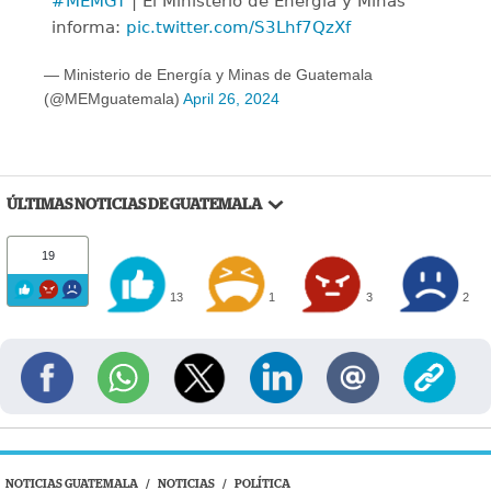
#MEMGT
| El Ministerio de Energía y Minas
informa:
pic.twitter.com/S3Lhf7QzXf
— Ministerio de Energía y Minas de Guatemala
(@MEMguatemala)
April 26, 2024
ÚLTIMAS NOTICIAS DE GUATEMALA
19
13
1
3
2
NOTICIAS GUATEMALA
/
NOTICIAS
/
POLÍTICA