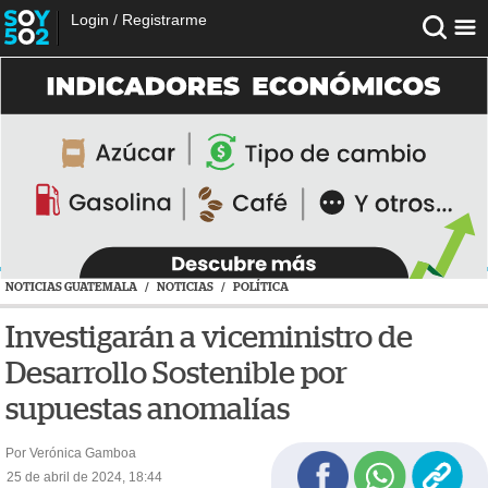
Login
/
Registrarme
NOTICIAS GUATEMALA
/
NOTICIAS
/
POLÍTICA
Investigarán a viceministro de
Desarrollo Sostenible por
supuestas anomalías
Por Verónica Gamboa
25 de abril de 2024, 18:44