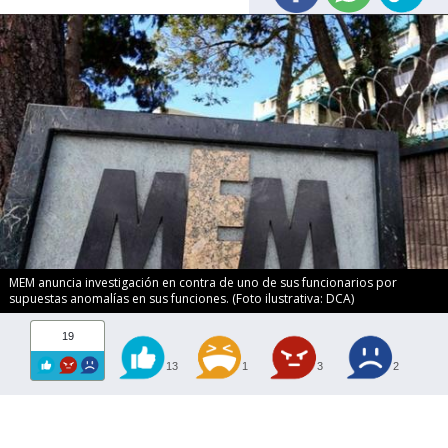
MEM anuncia investigación en contra de uno de sus funcionarios por
supuestas anomalías en sus funciones. (Foto ilustrativa: DCA)
19
13
1
3
2