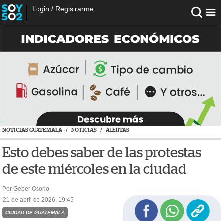
Login
/
Registrarme
NOTICIAS GUATEMALA
/
NOTICIAS
/
ALERTAS
Esto debes saber de las protestas
de este miércoles en la ciudad
Por Geber Osorio
21 de abril de 2026, 19:45
CIUDAD DE GUATEMALA