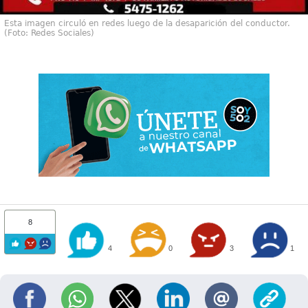
Esta imagen circuló en redes luego de la desaparición del conductor.
(Foto: Redes Sociales)
8
4
0
3
1