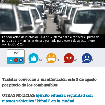
La Asociación de Pilotos de Taxi de Guatemala dio a conocer el punto de
partida de la manifestación programada para este 3 de agosto. (Foto:
Archivo/Soy502)
153
76
11
45
21
Taxistas convocan a manifestación este 3 de agosto
por precio de los combustibles.
OTRAS NOTICIAS:
Ejército refuerza seguridad con
nuevos vehículos "Pitbull" en la ciudad