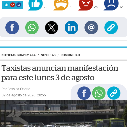
72
2
28
12
NOTICIAS GUATEMALA
/
NOTICIAS
/
COMUNIDAD
Taxistas anuncian manifestación
para este lunes 3 de agosto
Por Jessica Osorio
02 de agosto de 2026, 20:55