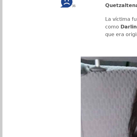
Quetzalten
36
La víctima fu
como
Darli
que era orig