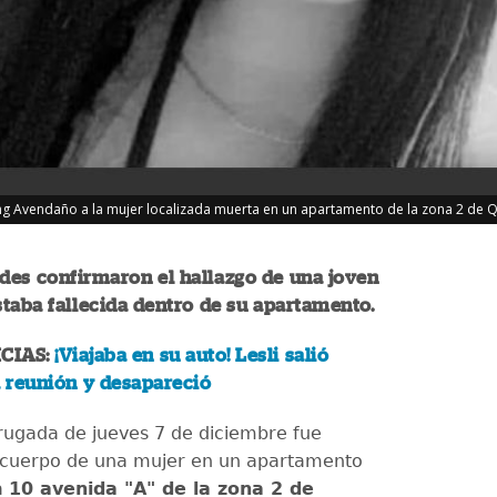
ng Avendaño a la mujer localizada muerta en un apartamento de la zona 2 de Qu
des confirmaron el hallazgo de una joven
taba fallecida dentro de su apartamento.
CIAS:
¡Viajaba en su auto! Lesli salió
 reunión y desapareció
ugada de jueves 7 de diciembre fue
l cuerpo de una mujer en un apartamento
a
10 avenida "A" de la zona 2 de