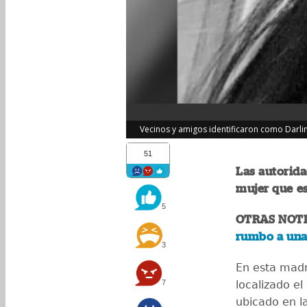
Vecinos y amigos identificaron como Darli
51
Las autorida
mujer que es
5
OTRAS NOTI
rumbo a una
3
En esta madr
7
localizado e
ubicado en l