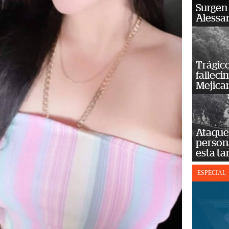
Surgen 
Alessan
Trágico
falleci
Mejica
Ataque 
persona
esta ta
ESPECIAL