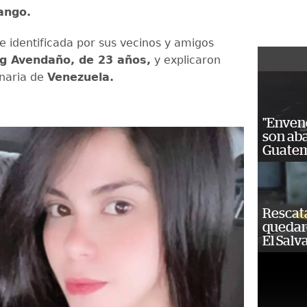
ango.
e identificada por sus vecinos y amigos
ng Avendaño, de 23 años,
y explicaron
inaria de
Venezuela.
"Enven
son ab
Guatem
Rescat
quedaro
El Salv