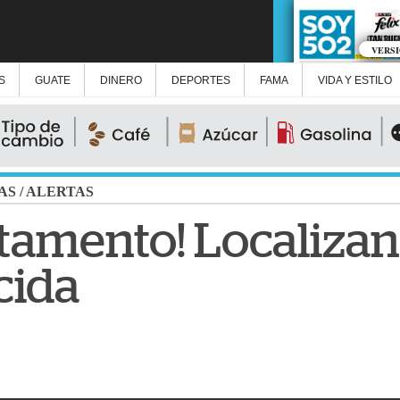
VERS
S
GUATE
DINERO
DEPORTES
FAMA
VIDA Y ESTILO
AS
/
ALERTAS
rtamento! Localizan
cida