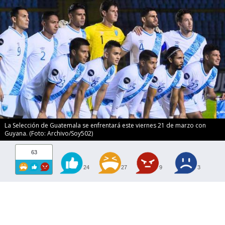
La Selección de Guatemala se enfrentará este viernes 21 de marzo con
Guyana. (Foto: Archivo/Soy502)
63
24
27
9
3