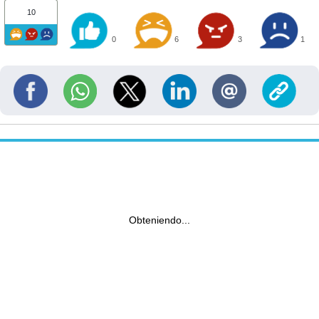
10
0
6
3
1
Obteniendo...