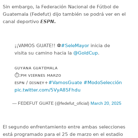
Sin embargo, la Federación Nacional de Fútbol de
Guatemala (Fedefut) dijo también se podrá ver en el
canal deportivo
ESPN.
¡¡VAMOS GUATE!! ⚽️
#SeleMayor
inicia de
visita su camino hacia la
@GoldCup
.
ɢᴜʏᴀɴᴀ ɢᴜᴀᴛᴇᴍᴀʟᴀ
⏱️:ᴘᴍ ️ᴠɪᴇʀɴᴇꜱ ᴍᴀʀᴢᴏ
ᴇꜱᴘɴ / ᴅɪꜱɴᴇʏ+
#VamosGuate
#ModoSelección
pic.twitter.com/5VyA8SFhdu
— FEDEFUT GUATE (@fedefut_oficial)
March 20, 2025
El segundo enfrentamiento entre ambas selecciones
está programado para el 25 de marzo en el estadio