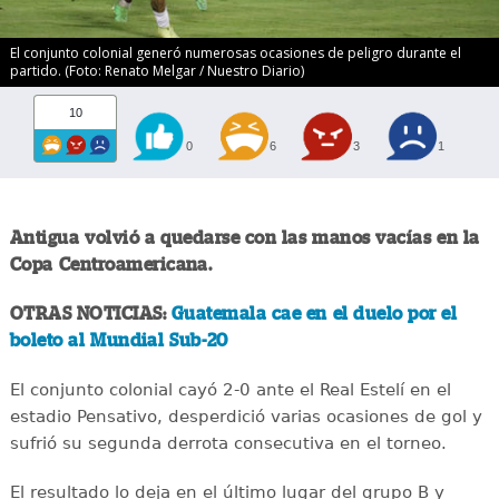
El conjunto colonial generó numerosas ocasiones de peligro durante el
partido. (Foto: Renato Melgar / Nuestro Diario)
10
0
6
3
1
Antigua volvió a quedarse con las manos vacías en la
Copa Centroamericana.
OTRAS NOTICIAS:
Guatemala cae en el duelo por el
boleto al Mundial Sub-20
El conjunto colonial cayó 2-0 ante el Real Estelí en el
estadio Pensativo, desperdició varias ocasiones de gol y
sufrió su segunda derrota consecutiva en el torneo.
El resultado lo deja en el último lugar del grupo B y