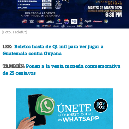
(Foto: Fedefut)
LEE:
Boletos hasta de Q1 mil para ver jugar a
Guatemala contra Guyana
TAMBIÉN:
Ponen a la venta moneda conmemorativa
de 25 centavos