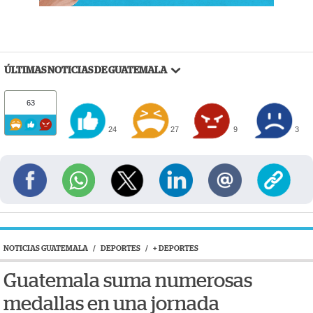
ÚLTIMAS NOTICIAS DE GUATEMALA
63
24
27
9
3
NOTICIAS GUATEMALA
/
DEPORTES
/
+ DEPORTES
Guatemala suma numerosas
medallas en una jornada