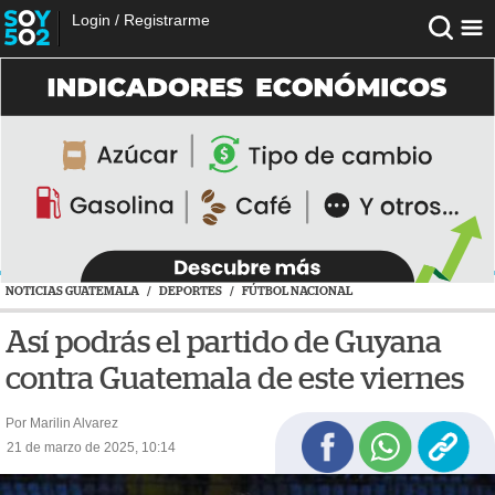
Login
/
Registrarme
NOTICIAS GUATEMALA
/
DEPORTES
/
FÚTBOL NACIONAL
Así podrás el partido de Guyana
contra Guatemala de este viernes
Por Marilin Alvarez
21 de marzo de 2025, 10:14