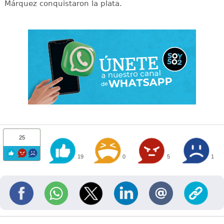
Márquez conquistaron la plata.
25
19
0
5
1