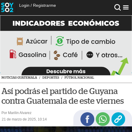
Login
/
Registrarme
NOTICIAS GUATEMALA
/
DEPORTES
/
FÚTBOL NACIONAL
Así podrás el partido de Guyana
contra Guatemala de este viernes
Por Marilin Alvarez
21 de marzo de 2025, 10:14