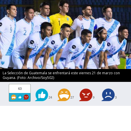
La Selección de Guatemala se enfrentará este viernes 21 de marzo con
Guyana. (Foto: Archivo/Soy502)
63
24
27
9
3