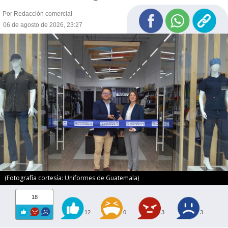
Por Redacción comercial
06 de agosto de 2026, 23:27
(Fotografía cortesía: Uniformes de Guatemala)
18
12
0
3
3