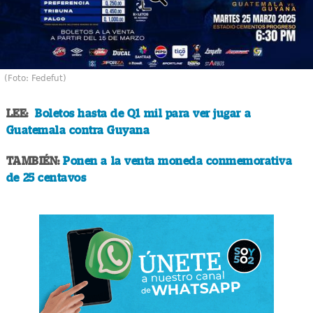
(Foto: Fedefut)
LEE:
Boletos hasta de Q1 mil para ver jugar a
Guatemala contra Guyana
TAMBIÉN:
Ponen a la venta moneda conmemorativa
de 25 centavos