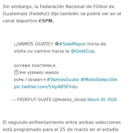
Sin embargo, la Federación Nacional de Fútbol de
Guatemala (Fedefut) dijo también se podrá ver en el
canal deportivo
ESPN.
¡¡VAMOS GUATE!! ⚽️
#SeleMayor
inicia de
visita su camino hacia la
@GoldCup
.
ɢᴜʏᴀɴᴀ ɢᴜᴀᴛᴇᴍᴀʟᴀ
⏱️:ᴘᴍ ️ᴠɪᴇʀɴᴇꜱ ᴍᴀʀᴢᴏ
ᴇꜱᴘɴ / ᴅɪꜱɴᴇʏ+
#VamosGuate
#ModoSelección
pic.twitter.com/5VyA8SFhdu
— FEDEFUT GUATE (@fedefut_oficial)
March 20, 2025
El segundo enfrentamiento entre ambas selecciones
está programado para el 25 de marzo en el estadio