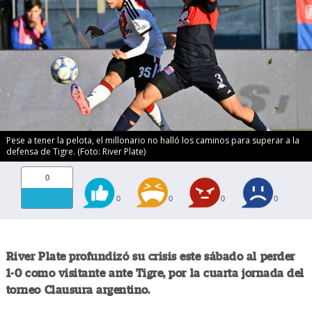
Pese a tener la pelota, el millonario no halló los caminos para superar a la
defensa de Tigre. (Foto: River Plate)
0
0
0
0
0
River Plate profundizó su crisis este sábado al perder
1-0 como visitante ante Tigre, por la cuarta jornada del
torneo Clausura argentino.