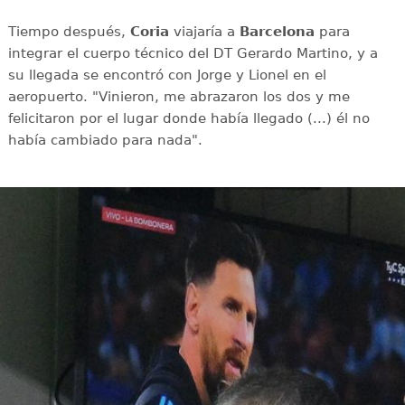
Tiempo después,
Coria
viajaría a
Barcelona
para
integrar el cuerpo técnico del DT Gerardo Martino, y a
su llegada se encontró con Jorge y Lionel en el
aeropuerto. "Vinieron, me abrazaron los dos y me
felicitaron por el lugar donde había llegado (...) él no
había cambiado para nada".