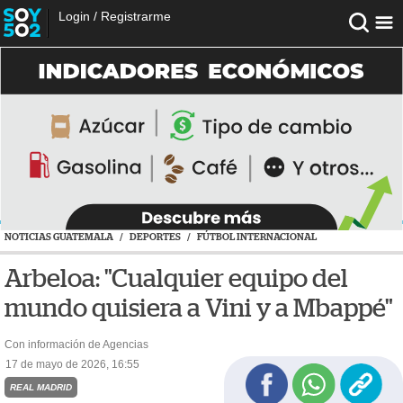
Login
/
Registrarme
NOTICIAS GUATEMALA
/
DEPORTES
/
FÚTBOL INTERNACIONAL
Arbeloa: "Cualquier equipo del
mundo quisiera a Vini y a Mbappé"
Con información de Agencias
17 de mayo de 2026, 16:55
REAL MADRID