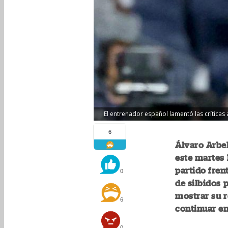
El entrenador español lamentó las críticas 
6
Álvaro Arbel
este martes 
partido fren
0
de silbidos 
mostrar su r
6
continuar e
0