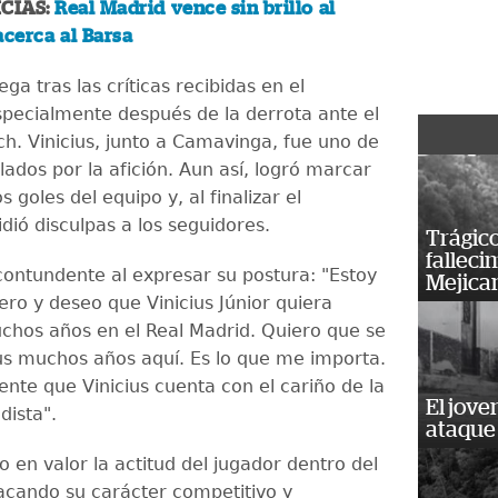
CIAS:
Real Madrid vence sin brillo al
acerca al Barsa
ega tras las críticas recibidas en el
pecialmente después de la derrota ante el
h. Vinicius, junto a Camavinga, fue uno de
ados por la afición. Aun así, logró marcar
s goles del equipo y, al finalizar el
dió disculpas a los seguidores.
Trágico
falleci
contundente al expresar su postura: "Estoy
Mejica
ero y deseo que Vinicius Júnior quiera
hos años en el Real Madrid. Quiero que se
us muchos años aquí. Es lo que me importa.
nte que Vinicius cuenta con el cariño de la
El jove
dista".
ataque
 en valor la actitud del jugador dentro del
cando su carácter competitivo y