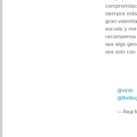
compromiso: 
siempre más,
gran valentí
escudo y me 
recompensa c
sea algo gene
sea solo con 
@vinijr
@Belli
— Real M