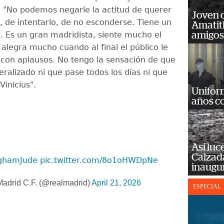
"No podemos negarle la actitud de querer
Joven 
 de intentarlo, de no esconderse. Tiene un
Amatit
a. Es un gran madridista, siente mucho el
amigos
alegra mucho cuando al final el público le
on aplausos. No tengo la sensación de que
ralizado ni que pase todos los días ni que
Vinicius".
Unifor
años c
Así luc
Calzada
nghamJude
pic.twitter.com/8o1oHWDpNe
inaugu
adrid C.F. (@realmadrid)
April 21, 2026
ESPECIAL