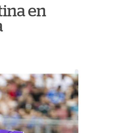
tina en
a