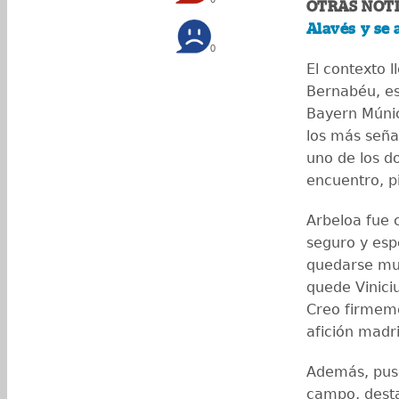
OTRAS NOTI
Alavés y se 
0
El contexto ll
Bernabéu, es
Bayern Múnic
los más señal
uno de los do
encuentro, pi
Arbeloa fue 
seguro y esp
quedarse muc
quede Vinici
Creo firmeme
afición madri
Además, puso
campo, desta