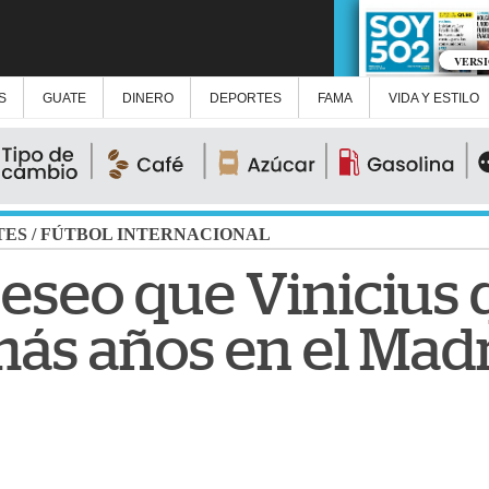
VERS
S
GUATE
DINERO
DEPORTES
FAMA
VIDA Y ESTILO
TES
/
FÚTBOL INTERNACIONAL
Deseo que Vinicius 
ás años en el Madr