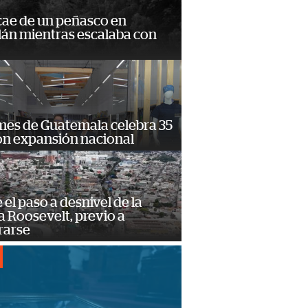
cae de un peñasco en
lán mientras escalaba con
mes de Guatemala celebra 35
on expansión nacional
e el paso a desnivel de la
 Roosevelt, previo a
rarse