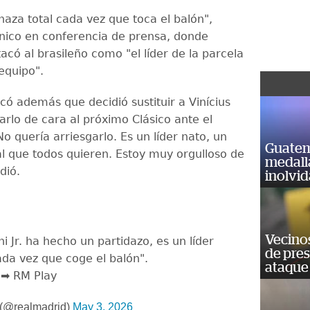
aza total cada vez que toca el balón",
cnico en conferencia de prensa, donde
có al brasileño como "el líder de la parcela
equipo".
có además que decidió sustituir a Vinícius
arlo de cara al próximo Clásico ante el
o quería arriesgarlo. Es un líder nato, un
Guatem
 que todos quieren. Estoy muy orgulloso de
medall
dió.
inolvi
Vecino
ini Jr. ha hecho un partidazo, es un líder
de pre
da vez que coge el balón".
ataque
 ➡️ RM Play
 (@realmadrid)
May 3, 2026