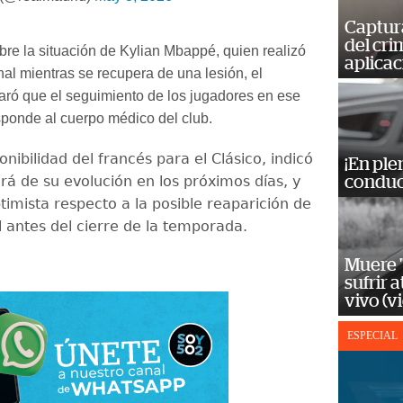
Captur
del cr
re la situación de Kylian Mbappé, quien realizó
aplicac
nal mientras se recupera de una lesión, el
aró que el seguimiento de los jugadores en ese
ponde al cuerpo médico del club.
onibilidad del francés para el Clásico, indicó
¡En ple
á de su evolución en los próximos días, y
conduc
timista respecto a la posible reaparición de
l antes del cierre de la temporada.
Muere "
sufrir 
vivo (v
ESPECIAL