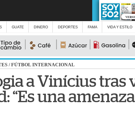
VERS
S
GUATE
DINERO
DEPORTES
FAMA
VIDA Y ESTILO
TES
/
FÚTBOL INTERNACIONAL
gia a Vinícius tras 
d: “Es una amenaza 