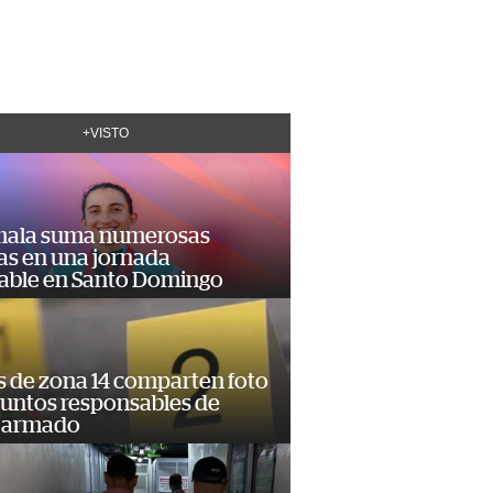
+VISTO
ala suma numerosas
as en una jornada
dable en Santo Domingo
s de zona 14 comparten foto
suntos responsables de
 armado