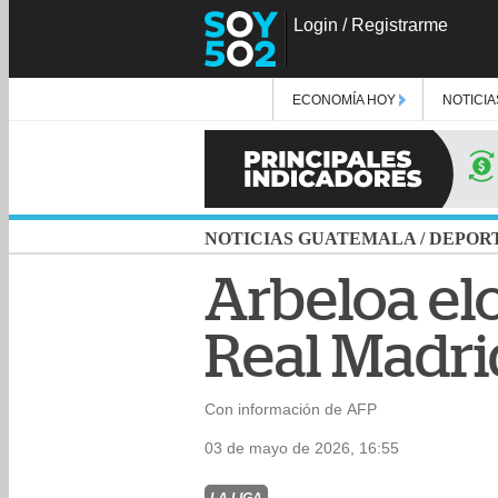
Login
/
Registrarme
ECONOMÍA HOY
NOTICIA
NOTICIAS GUATEMALA
/
DEPOR
Arbeloa elo
Real Madri
Con información de AFP
03 de mayo de 2026, 16:55