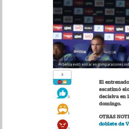
Arbeloa evitó entrar en comparaciones indi
3
El entrenado
escatimó elo
decisiva en 
0
domingo.
1
OTRAS NOTI
doblete de Vi
2