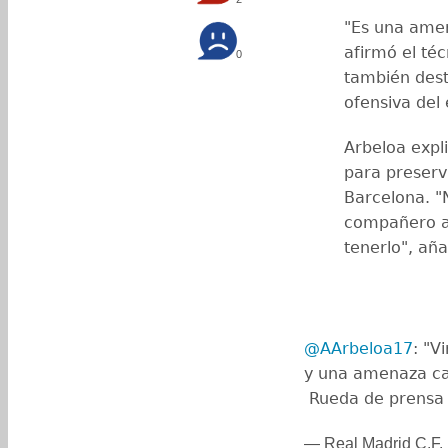
"Es una amen
afirmó el té
0
también desta
ofensiva del 
Arbeloa expli
para preserv
Barcelona. "N
compañero al
tenerlo", aña
@AArbeloa17
: "V
y una amenaza ca
️ Rueda de prensa
— Real Madrid C.F.