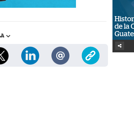
Histor
de la 
Guat
LA