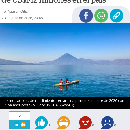
Por Agustín Ortiz
23 de julio de 2026, 23:45
Los indicadores de rendimiento cerraron el primer semestre de 2026 con
un balance positivo. (Foto: INGUAT/Soy502)
2
1
1
0
0