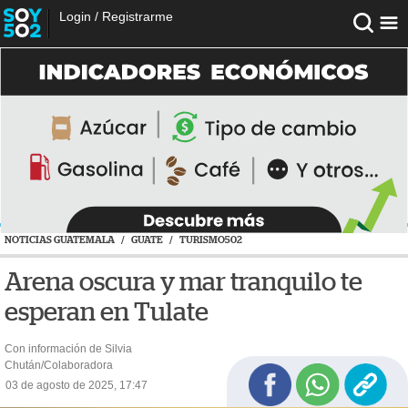
Login
/
Registrarme
NOTICIAS GUATEMALA
/
GUATE
/
TURISMO502
Arena oscura y mar tranquilo te
esperan en Tulate
Con información de Silvia
Chután/Colaboradora
03 de agosto de 2025, 17:47