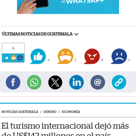
ÚLTIMAS NOTICIAS DE GUATEMALA
6
4
1
0
1
NOTICIAS GUATEMALA
/
DINERO
/
ECONOMÍA
El turismo internacional dejó más
de US$142 millones en el país