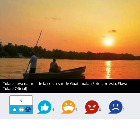
Tulate, joya natural de la costa sur de Guatemala. (Foto cortesía: Playa
Tulate Oficial)
6
4
1
0
1