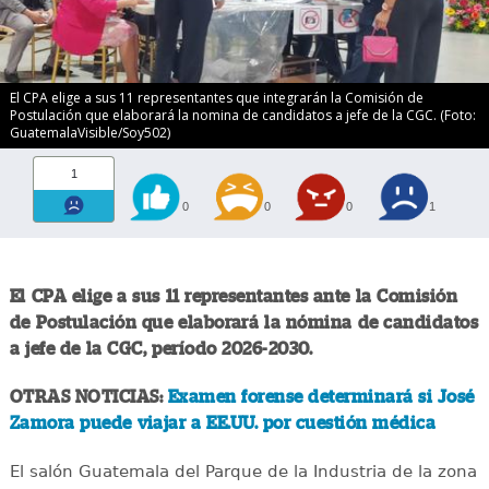
El CPA elige a sus 11 representantes que integrarán la Comisión de
Postulación que elaborará la nomina de candidatos a jefe de la CGC. (Foto:
GuatemalaVisible/Soy502)
1
0
0
0
1
El CPA elige a sus 11 representantes ante la Comisión
de Postulación que elaborará la nómina de candidatos
a jefe de la CGC, período 2026-2030.
OTRAS NOTICIAS:
Examen forense determinará si José
Zamora puede viajar a EE.UU. por cuestión médica
El salón Guatemala del Parque de la Industria de la zona