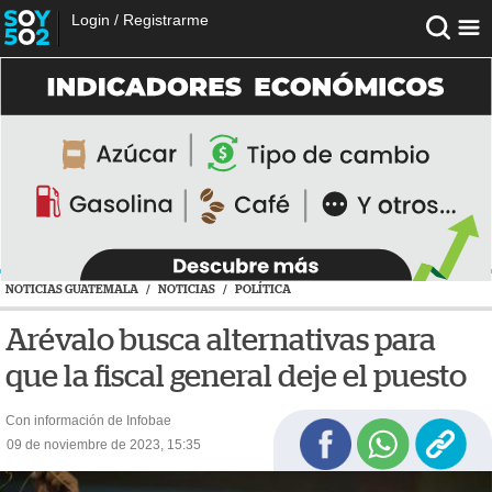
Login
/
Registrarme
NOTICIAS GUATEMALA
/
NOTICIAS
/
POLÍTICA
Arévalo busca alternativas para
que la fiscal general deje el puesto
Con información de Infobae
09 de noviembre de 2023, 15:35