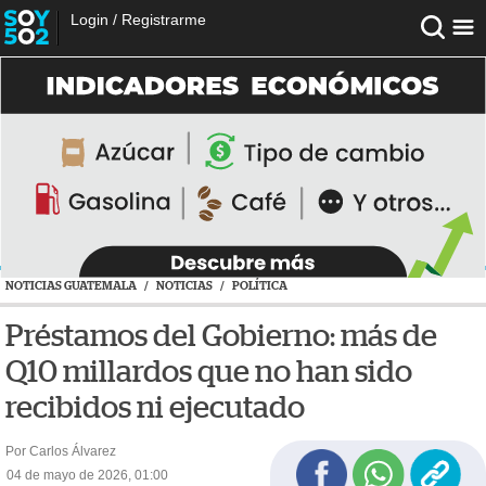
Login
/
Registrarme
NOTICIAS GUATEMALA
/
NOTICIAS
/
POLÍTICA
Préstamos del Gobierno: más de
Q10 millardos que no han sido
recibidos ni ejecutado
Por Carlos Álvarez
04 de mayo de 2026, 01:00