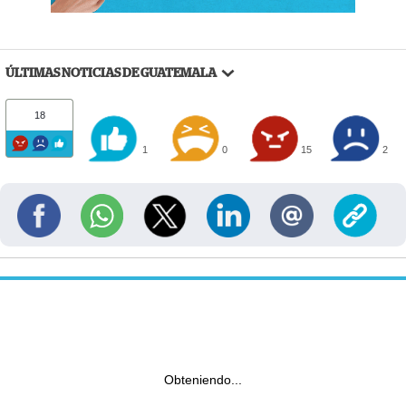
ÚLTIMAS NOTICIAS DE GUATEMALA
18
1
0
15
2
Obteniendo...