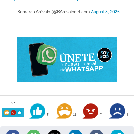
— Bernardo Arévalo (@BArevalodeLeon)
August 8, 2026
27
5
11
7
4