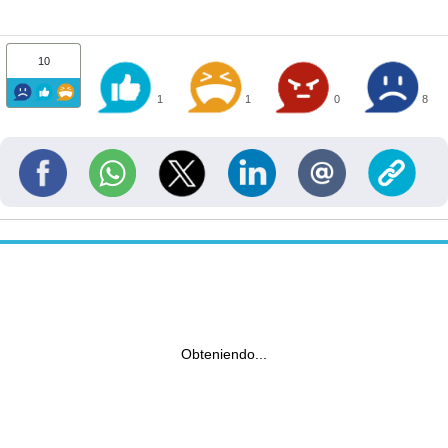
10
1
1
0
8
Obteniendo...