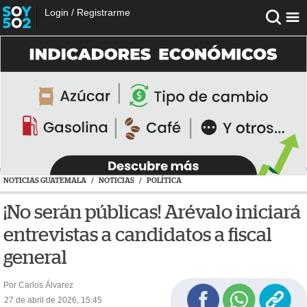
Login
/
Registrarme
NOTICIAS GUATEMALA
/
NOTICIAS
/
POLÍTICA
¡No serán públicas! Arévalo iniciará
entrevistas a candidatos a fiscal
general
Por Carlos Álvarez
27 de abril de 2026, 15:45