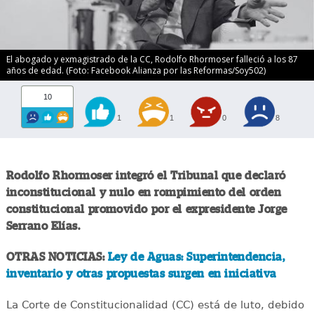
El abogado y exmagistrado de la CC, Rodolfo Rhormoser falleció a los 87
años de edad. (Foto: Facebook Alianza por las Reformas/Soy502)
10
1
1
0
8
Rodolfo Rhormoser integró el Tribunal que declaró
inconstitucional y nulo en rompimiento del orden
constitucional promovido por el expresidente Jorge
Serrano Elías.
OTRAS NOTICIAS:
Ley de Aguas: Superintendencia,
inventario y otras propuestas surgen en iniciativa
La Corte de Constitucionalidad (CC) está de luto, debido