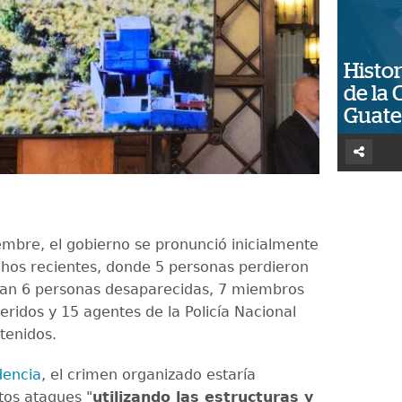
Histor
de la 
Guat
iembre, el gobierno se pronunció inicialmente
chos recientes, donde 5 personas perdieron
stían 6 personas desaparecidas, 7 miembros
heridos y 15 agentes de la Policía Nacional
etenidos.
dencia
, el crimen organizado estaría
tos ataques "
utilizando las estructuras y