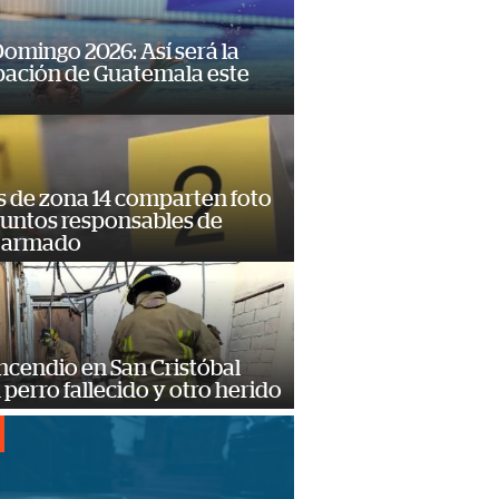
omingo 2026: Así será la
pación de Guatemala este
s de zona 14 comparten foto
suntos responsables de
 armado
ncendio en San Cristóbal
 perro fallecido y otro herido