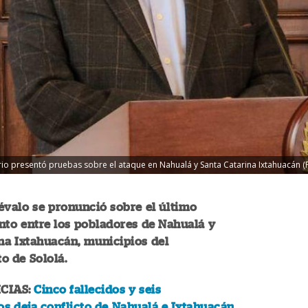
o presentó pruebas sobre el ataque en Nahualá y Santa Catarina Ixtahuacán (
évalo se pronunció sobre el último
nto entre los pobladores de Nahualá y
na Ixtahuacán, municipios del
o de Sololá.
CIAS:
Cinco fallecidos y seis
s deja conflicto de Nahualá e Ixtahuacán