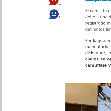
10
El conflicto
debe a una di
8
registrado mú
definir los l
Por lo que, a
mandatario 
diciembre, 
civiles se 
camuflaje y