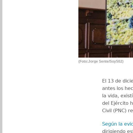
(Foto:Jorge Sente/Soy502)
El 13 de dic
antes los he
la vida, exi
del Ejército 
Civil (PNC) r
Según la evi
dirigiendo es