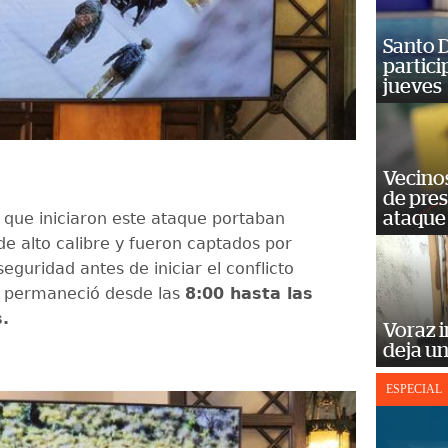
Santo D
partici
jueves
Vecino
de pre
ataque
que iniciaron este ataque portaban
 alto calibre y fueron captados por
guridad antes de iniciar el conflicto
 permaneció desde las
8:00 hasta las
.
Voraz i
deja un
ESPECIAL