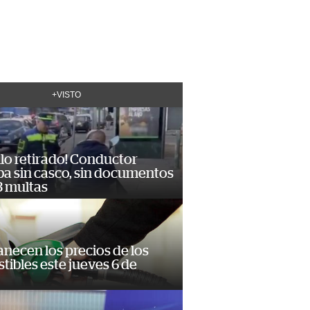
+VISTO
lo retirado! Conductor
ba sin casco, sin documentos
3 multas
necen los precios de los
ibles este jueves 6 de