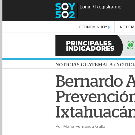
Login
/
Registrarme
ECONOMÍA HOY
NOTICIA
NOTICIAS GUATEMALA
/
NOTICI
Bernardo A
Prevención
Ixtahuacá
Por Maria Fernanda Gallo