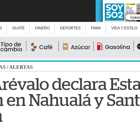
VERS
S
GUATE
DINERO
DEPORTES
FAMA
VIDA Y ESTILO
AS
/
ALERTAS
révalo declara Est
 en Nahualá y Sant
n