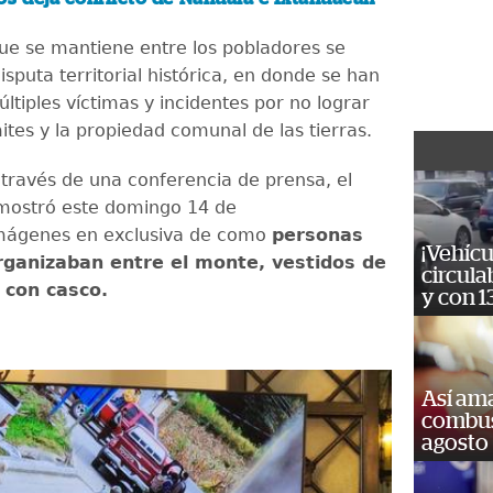
 que se mantiene entre los pobladores se
sputa territorial histórica, en donde se han
ltiples víctimas y incidentes por no lograr
ímites y la propiedad comunal de las tierras.
 través de una conferencia de prensa, el
mostró este domingo 14 de
imágenes en exclusiva de como
personas
¡Vehícu
organizaban entre el monte, vestidos de
circula
 con casco.
y con 1
Así ama
combust
agosto