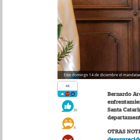
Este domingo 14 de diciembre el mandatari
44
Bernardo Ar
enfrentamie
Santa Catari
20
departament
6
OTRAS NOTI
desaparecido