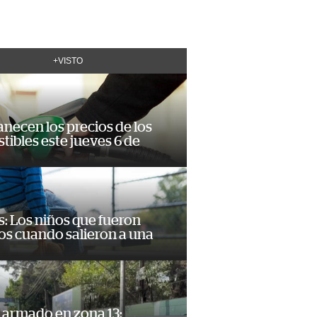
+VISTO
necen los precios de los
ibles este jueves 6 de
: Los niños que fueron
os cuando salieron a una
 armado en zona 13: