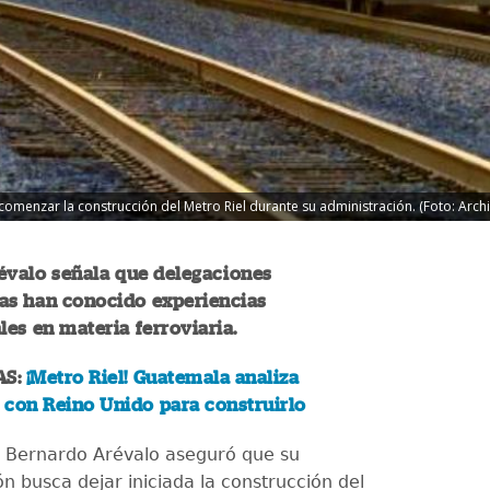
menzar la construcción del Metro Riel durante su administración. (Foto: Archi
évalo señala que delegaciones
as han conocido experiencias
les en materia ferroviaria.
AS:
¡Metro Riel! Guatemala analiza
 con Reino Unido para construirlo
e Bernardo Arévalo aseguró que su
n busca dejar iniciada la construcción del