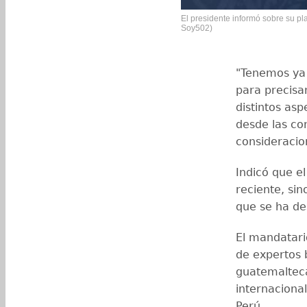
El presidente informó sobre su pl
Soy502)
"Tenemos ya 
para precisa
distintos as
desde las co
consideracion
Indicó que e
reciente, si
que se ha de
El mandatario
de expertos 
guatemalteca
internaciona
Perú.