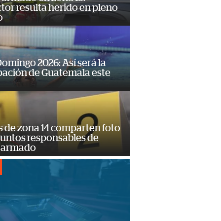
or resulta herido en pleno
o
omingo 2026: Así será la
pación de Guatemala este
s de zona 14 comparten foto
suntos responsables de
 armado