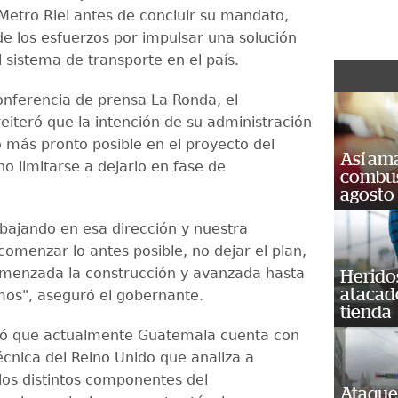
Metro Riel antes de concluir su mandato,
e los esfuerzos por impulsar una solución
l sistema de transporte en el país.
onferencia de prensa La Ronda, el
eiteró que la intención de su administración
o más pronto posible en el proyecto del
Así ama
no limitarse a dejarlo en fase de
combust
.
agosto
bajando en esa dirección y nuestra
comenzar lo antes posible, no dejar el plan,
omenzada la construcción y avanzada hasta
Heridos
atacad
os", aseguró el gobernante.
tienda
có que actualmente Guatemala cuenta con
écnica del Reino Unido que analiza a
los distintos componentes del
Ataque