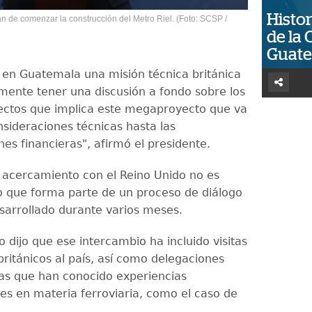
Histor
an de comenzar la construcción del Metro Riel. (Foto: SCSP /
de la 
Guat
en Guatemala una misión técnica británica
mente tener una discusión a fondo sobre los
pectos que implica este megaproyecto que va
nsideraciones técnicas hasta las
es financieras", afirmó el presidente.
l acercamiento con el Reino Unido no es
no que forma parte de un proceso de diálogo
sarrollado durante varios meses.
 dijo que ese intercambio ha incluido visitas
británicos al país, así como delegaciones
s que han conocido experiencias
les en materia ferroviaria, como el caso de