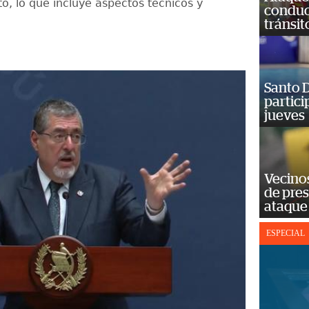
, lo que incluye aspectos técnicos y
conduct
tránsit
Santo D
partici
jueves
Vecino
de pre
ataque
ESPECIAL