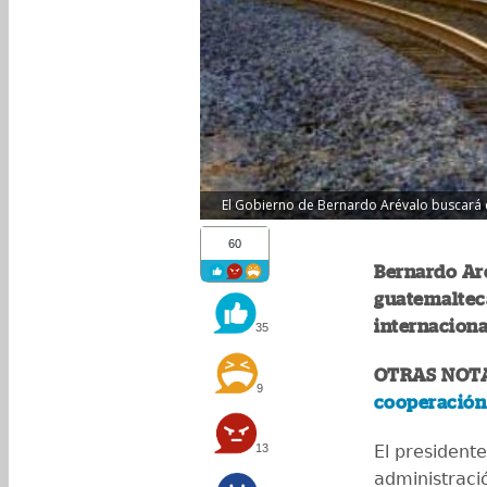
El Gobierno de Bernardo Arévalo buscará co
60
Bernardo Ar
guatemaltec
internaciona
35
OTRAS NOT
9
cooperación
13
El president
administració