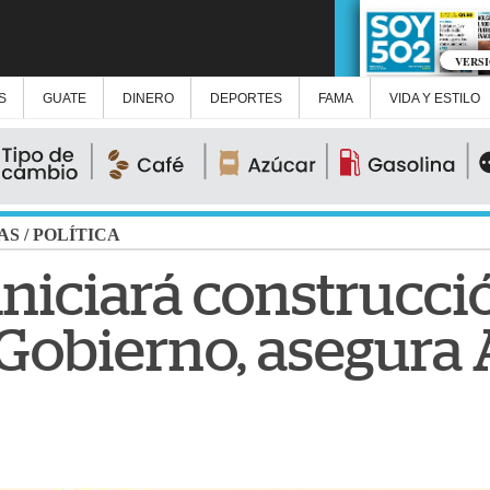
VERS
S
GUATE
DINERO
DEPORTES
FAMA
VIDA Y ESTILO
AS
/
POLÍTICA
iniciará construcci
l Gobierno, asegura