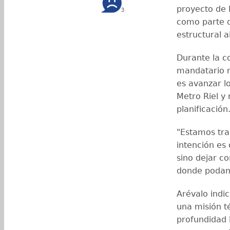
proyecto de 
3
como parte d
estructural a
Durante la c
mandatario r
es avanzar l
Metro Riel y 
planificación
"Estamos tra
intención es 
sino dejar c
donde podam
Arévalo indi
una misión t
profundidad 