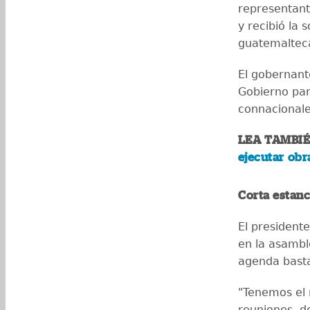
representant
y recibió la 
guatemaltec
El gobernant
Gobierno para
connacionale
LEA TAMBI
ejecutar obr
Corta estanc
El presidente
en la asambl
agenda basta
"Tenemos el 
reuniones, de