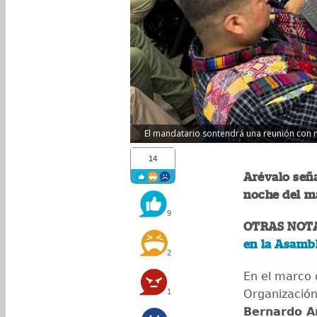
El mandatario sontendrá una reunión con m
14
Arévalo seña
noche del ma
9
OTRAS NOT
en la Asamb
2
En el marco 
1
Organización
Bernardo A