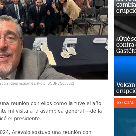
cambia 
erupci
¿Qué se
contra 
Gastél
á con líders migrantes. (Foto: SCSP / Soy502)
Volcán 
erupció
 una reunión con ellos como la tuve el año
ESPECIAL
te mi visita a la asamblea general —de la
có el presidente.
2024, Arévalo sostuvo una reunión con