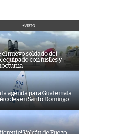
+VISTO
e el nuevo soldado del
o, equipado con fusiles y
 nocturna
á la agenda para Guatemala
iércoles en Santo Domingo
diferente! Volcán de Fuego