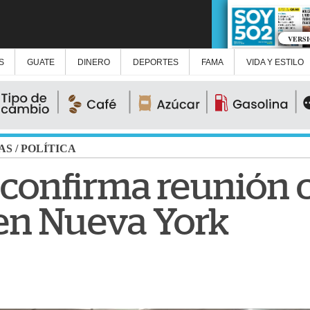
VERS
S
GUATE
DINERO
DEPORTES
FAMA
VIDA Y ESTILO
AS
/
POLÍTICA
 confirma reunión c
en Nueva York