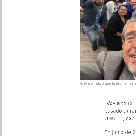
Arévalo indicó que la reunión ser
"Voy a tener
pasado duran
ONU—", expli
En junio de 