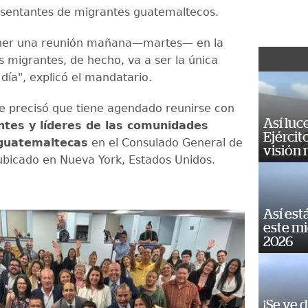
sentantes de migrantes guatemaltecos.
ner una reunión mañana—martes— en la
s migrantes, de hecho, va a ser la única
 día", explicó el mandatario.
e precisó que tiene agendado reunirse con
Así luc
ntes y líderes de las comunidades
Ejércit
guatemaltecas
en el Consulado General de
visión
bicado en Nueva York, Estados Unidos.
Así est
este m
2026
¡Se ve 