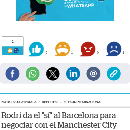
2
0
1
0
1
NOTICIAS GUATEMALA
/
DEPORTES
/
FÚTBOL INTERNACIONAL
Rodri da el "sí" al Barcelona para
negociar con el Manchester City