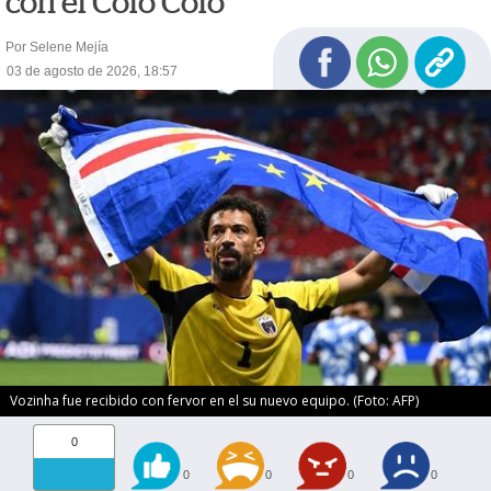
con el Colo Colo
Por Selene Mejía
03 de agosto de 2026, 18:57
Vozinha fue recibido con fervor en el su nuevo equipo. (Foto: AFP)
0
0
0
0
0