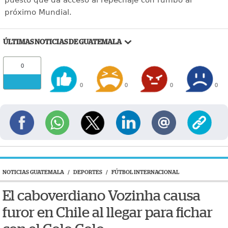
puesto que da acceso al repechaje con rumbo al
próximo Mundial.
ÚLTIMAS NOTICIAS DE GUATEMALA
0
0
0
0
0
NOTICIAS GUATEMALA
/
DEPORTES
/
FÚTBOL INTERNACIONAL
El caboverdiano Vozinha causa
furor en Chile al llegar para fichar