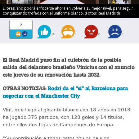
El brasileño podrá enfocarse ahora en volver a su mejor nivel, para seguir
conquistando trofeos con el uniforme blanco. (Fotos: Real Madrid)
2
0
1
0
1
El Real Madrid puso fin al culebrón de la posible
salida del delantero brasileño Vinicius con el anuncio
este jueves de su renovación hasta 2032.
OTRAS NOTICIAS:
Rodri da el "sí" al Barcelona para
negociar con el Manchester City
Vini, que llegó al gigante blanco con 18 años en 2018,
ha jugado 375 partidos, con 128 goles y 14 títulos,
entre ellos dos Ligas de Campeones de Europa.
"Su contribución a todos estos títulos ha sido