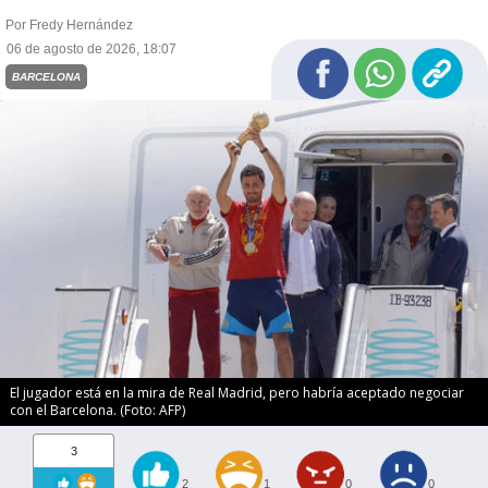
Por Fredy Hernández
06 de agosto de 2026, 18:07
BARCELONA
El jugador está en la mira de Real Madrid, pero habría aceptado negociar
con el Barcelona. (Foto: AFP)
3
2
1
0
0