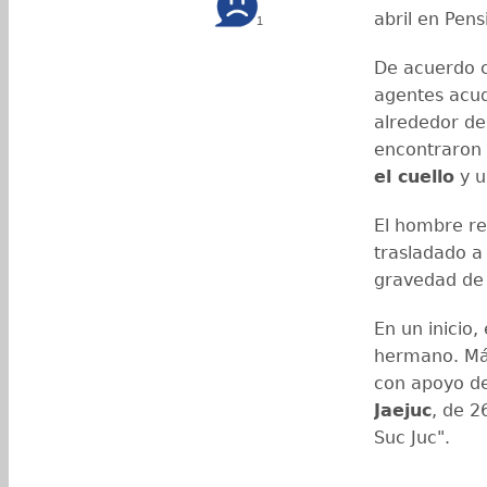
abril en Pens
1
De acuerdo c
agentes acud
alrededor de 
encontraron 
el cuello
y u
El hombre rec
trasladado a 
gravedad de 
En un inicio,
hermano. Más
con apoyo de
Jaejuc
, de 2
Suc Juc".