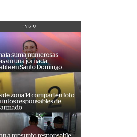
+VISTO
ala suma numerosas
as en una jornada
dable en Santo Domingo
s de zona 14 comparten foto
suntos responsables de
 armado
an a presunto responsable