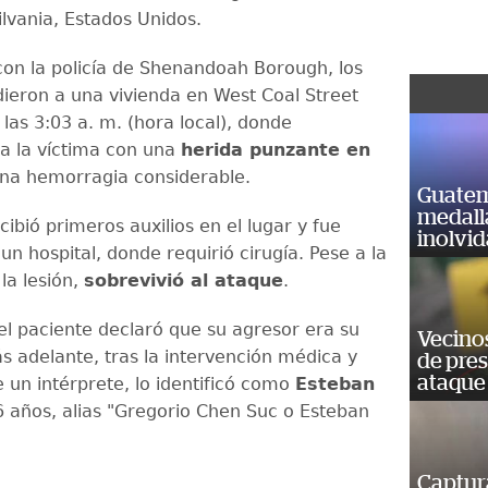
ilvania, Estados Unidos.
on la policía de Shenandoah Borough, los
ieron a una vivienda en West Coal Street
las 3:03 a. m. (hora local), donde
a la víctima con una
herida punzante en
na hemorragia considerable.
Guatem
medall
ibió primeros auxilios en el lugar y fue
inolvi
un hospital, donde requirió cirugía. Pese a la
la lesión,
sobrevivió al ataque
.
 el paciente declaró que su agresor era su
Vecino
 adelante, tras la intervención médica y
de pre
ataque
 un intérprete, lo identificó como
Esteban
6 años, alias "Gregorio Chen Suc o Esteban
Captur