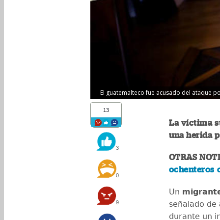
El guatemalteco fue acusado del ataque por 
13
La víctima s
una herida p
3
OTRAS NOTI
ochenteros 
0
Un
migrant
9
señalado de
durante un i