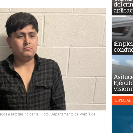
del cr
aplicac
¡En ple
conduc
Así luc
Ejércit
visión
ESPECIAL
rgos a raíz del incidente. (Foto: Departamento de Policía de