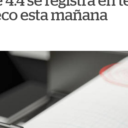
4.4 se registra en t
eco esta mañana