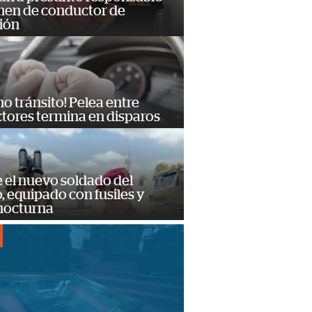
imen de conductor de
ión
no tránsito! Pelea entre
tores termina en disparos
e el nuevo soldado del
o, equipado con fusiles y
 nocturna