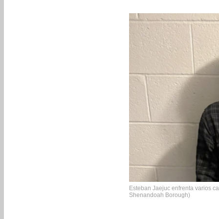
Esteban Jaejuc enfrenta varios ca
Shenandoah Borough)