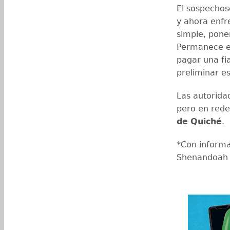
El sospechos
y ahora enfr
simple, pone
Permanece en
pagar una f
preliminar e
Las autorida
pero en rede
de
Quiché
.
*Con informa
Shenandoah