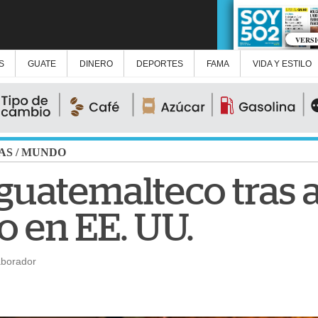
VERS
S
GUATE
DINERO
DEPORTES
FAMA
VIDA Y ESTILO
AS
/
MUNDO
 guatemalteco tras 
 en EE. UU.
aborador