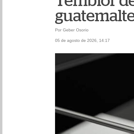
Temblor de 
guatemalt
Por Geber Osorio
05 de agosto de 2026, 14:17