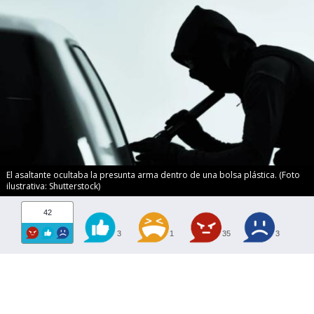
El asaltante ocultaba la presunta arma dentro de una bolsa plástica. (Foto
ilustrativa: Shutterstock)
42
3
1
35
3