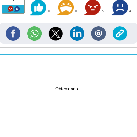
0
0
5
4
Obteniendo...