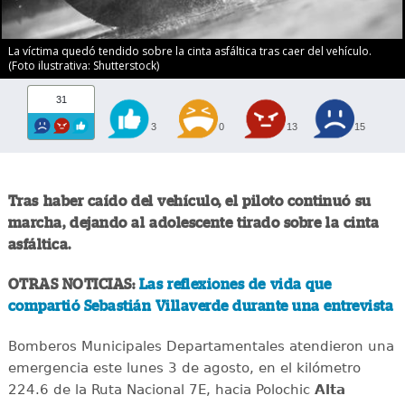
La víctima quedó tendido sobre la cinta asfáltica tras caer del vehículo.
(Foto ilustrativa: Shutterstock)
31
3
0
13
15
Tras haber caído del vehículo, el piloto continuó su
marcha, dejando al adolescente tirado sobre la cinta
asfáltica.
OTRAS NOTICIAS:
Las reflexiones de vida que
compartió Sebastián Villaverde durante una entrevista
Bomberos Municipales Departamentales atendieron una
emergencia este lunes 3 de agosto, en el kilómetro
224.6 de la Ruta Nacional 7E, hacia Polochic
Alta