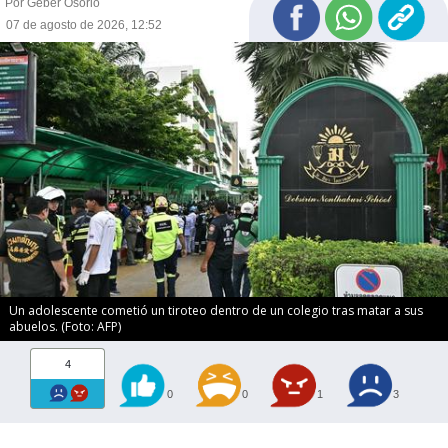
Por Geber Osorio
07 de agosto de 2026, 12:52
Un adolescente cometió un tiroteo dentro de un colegio tras matar a sus
abuelos. (Foto: AFP)
4
0
0
1
3