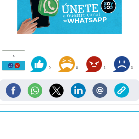
4
0
0
1
3