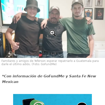
Familiares y amigos de Yeferson esperar repatriarlo a Guatemala para
darle el último adiós. (Foto: GoFundMe)
*Con información de GoFundMe y Santa Fe New
Mexican