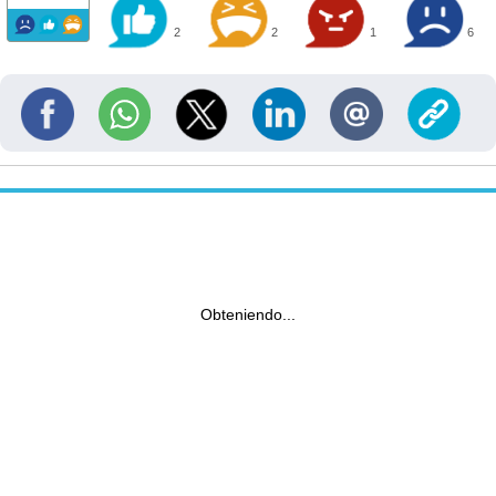
2
2
1
6
Obteniendo...