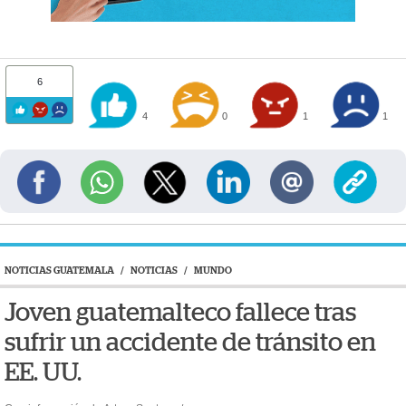
6
4
0
1
1
NOTICIAS GUATEMALA
/
NOTICIAS
/
MUNDO
Joven guatemalteco fallece tras
sufrir un accidente de tránsito en
EE. UU.