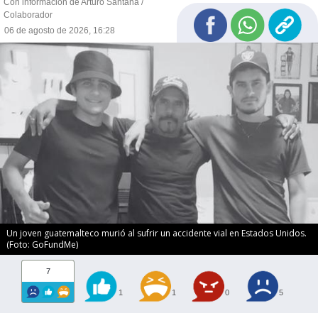
Con información de Arturo Santana /
Colaborador
06 de agosto de 2026, 16:28
Un joven guatemalteco murió al sufrir un accidente vial en Estados Unidos.
(Foto: GoFundMe)
7
1
1
0
5