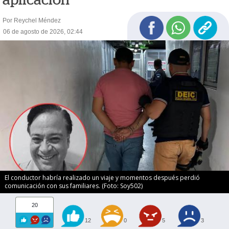
Por Reychel Méndez
06 de agosto de 2026, 02:44
El conductor habría realizado un viaje y momentos después perdió
comunicación con sus familiares. (Foto: Soy502)
20
12
0
5
3