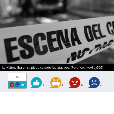
La víctima iba en su picop cuando fue atacado. (Foto: Archivo/Soy502)
15
1
1
11
2