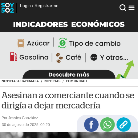
Login
/
Registrarme
NOTICIAS GUATEMALA
/
NOTICIAS
/
COMUNIDAD
Asesinan a comerciante cuando se
dirigía a dejar mercadería
Por Jessica González
30 de agosto de 2025, 09:20