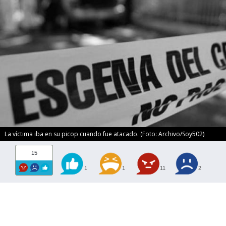
La víctima iba en su picop cuando fue atacado. (Foto: Archivo/Soy502)
15
1
1
11
2