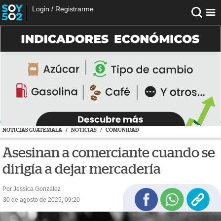
Login
/
Registrarme
NOTICIAS GUATEMALA
/
NOTICIAS
/
COMUNIDAD
Asesinan a comerciante cuando se
dirigía a dejar mercadería
Por Jessica González
30 de agosto de 2025, 09:20