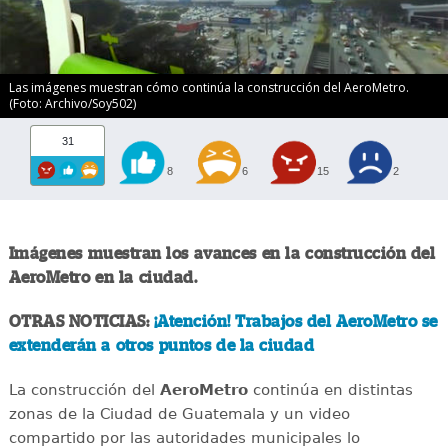
Las imágenes muestran cómo continúa la construcción del AeroMetro.
(Foto: Archivo/Soy502)
31
8
6
15
2
Imágenes muestran los avances en la construcción del
AeroMetro en la ciudad.
OTRAS NOTICIAS:
¡Atención! Trabajos del AeroMetro se
extenderán a otros puntos de la ciudad
La construcción del
AeroMetro
continúa en distintas
zonas de la Ciudad de Guatemala y un video
compartido por las autoridades municipales lo