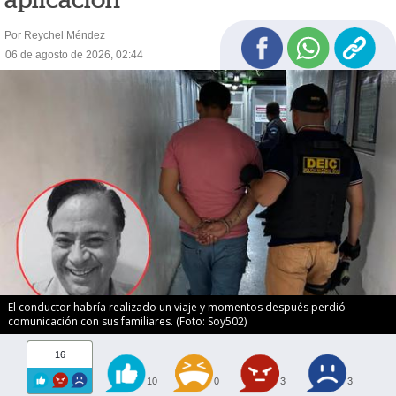
Por Reychel Méndez
06 de agosto de 2026, 02:44
El conductor habría realizado un viaje y momentos después perdió
comunicación con sus familiares. (Foto: Soy502)
16
10
0
3
3