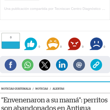
Una publicación compartida por Tecniscan Centro Diagnóstico (@tecniscan)
0
0
0
0
0
NOTICIAS GUATEMALA
/
NOTICIAS
/
ALERTAS
"Envenenaron a su mamá": perritos
son abandonados en Antigua