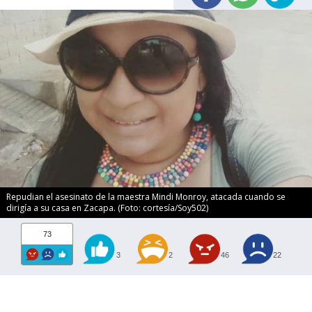
Repudian el asesinato de la maestra Mindi Monroy, atacada cuando se
dirigía a su casa en Zacapa. (Foto: cortesía/Soy502)
73
3
2
46
22