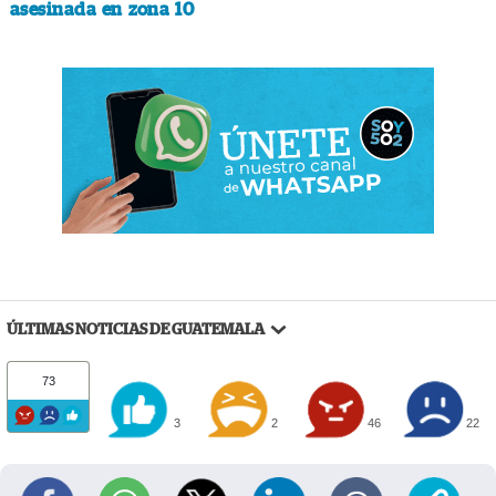
asesinada en zona 10
ÚLTIMAS NOTICIAS DE GUATEMALA
73
3
2
46
22