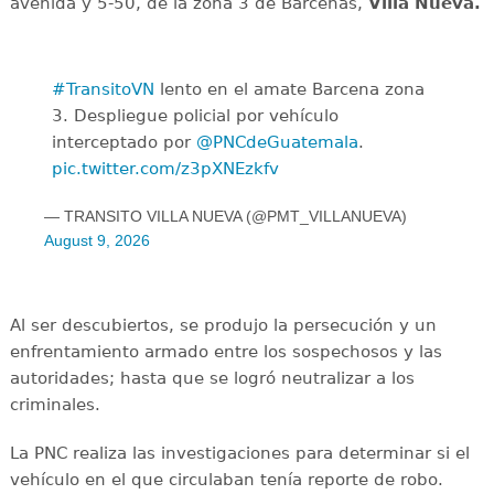
avenida y 5-50, de la zona 3 de Bárcenas,
Villa Nueva.
#TransitoVN
lento en el amate Barcena zona
3. Despliegue policial por vehículo
interceptado por
@PNCdeGuatemala
.
pic.twitter.com/z3pXNEzkfv
— TRANSITO VILLA NUEVA (@PMT_VILLANUEVA)
August 9, 2026
Al ser descubiertos, se produjo la persecución y un
enfrentamiento armado entre los sospechosos y las
autoridades; hasta que se logró neutralizar a los
criminales.
La PNC realiza las investigaciones para determinar si el
vehículo en el que circulaban tenía reporte de robo.