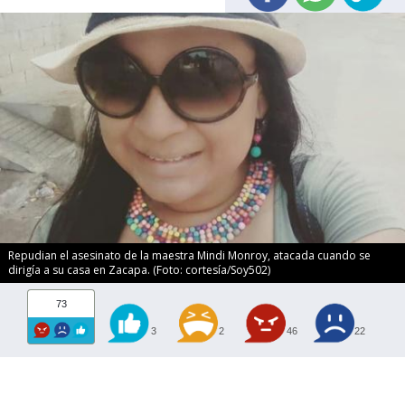
Repudian el asesinato de la maestra Mindi Monroy, atacada cuando se
dirigía a su casa en Zacapa. (Foto: cortesía/Soy502)
73
3
2
46
22