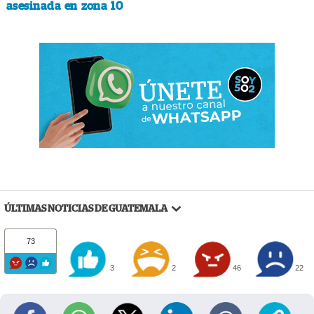
asesinada en zona 10
ÚLTIMAS NOTICIAS DE GUATEMALA
73
3
2
46
22