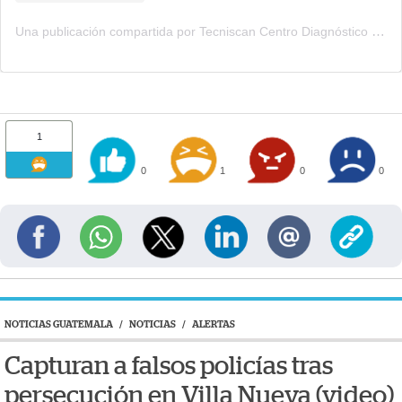
Una publicación compartida por Tecniscan Centro Diagnóstico (@tecniscan)
1
0
1
0
0
NOTICIAS GUATEMALA
/
NOTICIAS
/
ALERTAS
Capturan a falsos policías tras
persecución en Villa Nueva (video)