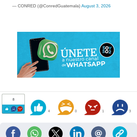
— CONRED (@ConredGuatemala)
August 3, 2026
8
4
0
1
3