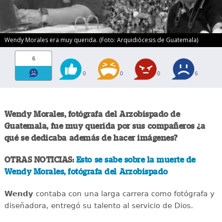
Wendy Morales era muy querida. (Foto: Arquidiócesis de Guatemala)
6
0
0
0
6
Wendy Morales, fotógrafa del Arzobispado de
Guatemala, fue muy querida por sus compañeros ¿a
qué se dedicaba además de hacer imágenes?
OTRAS NOTICIAS:
Esto se sabe sobre la muerte de
Wendy Morales, fotógrafa del Arzobispado
Wendy
contaba con una larga carrera como fotógrafa y
diseñadora, entregó su talento al servicio de Dios.