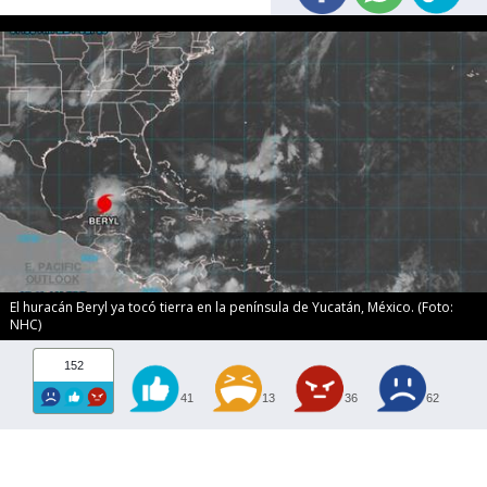
El huracán Beryl ya tocó tierra en la península de Yucatán, México. (Foto:
NHC)
152
41
13
36
62