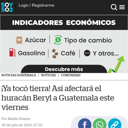
Login
/
Registrarme
NOTICIAS GUATEMALA
/
NOTICIAS
/
COMUNIDAD
¡Ya tocó tierra! Así afectará el
huracán Beryl a Guatemala este
viernes
Por Marilin Alvarez
05 de julio de 2024, 07:18