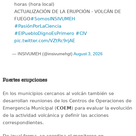
horas (hora local)
ACTUALIZACIÓN DE LA ERUPCIÓN - VOLCÁN DE
FUEGO
#SomosINSIVUMEH
#PasiónPorLaCiencia
#ElPuebloDignoEsPrimero
#CIV
pic.twitter.com/VZtRc9rjAE
— INSIVUMEH (@insivumehgt)
August 3, 2026
Fuertes erupciones
En los municipios cercanos al volcán también se
desarrollan reuniones de los Centros de Operaciones de
Emergencia Municipal (
COEM
) para evaluar la evolución
de la actividad volcánica y definir las acciones
correspondientes.
De igual forma, se coordina el monitoreo en