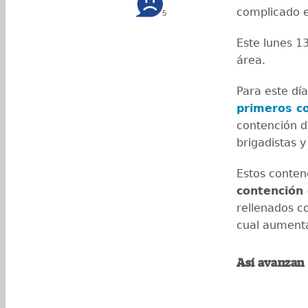
complicado e
5
Este lunes 13
área.
Para este dí
primeros c
contención d
brigadistas y
Estos conte
contención
rellenados c
cual aumenta
Así avanzan 