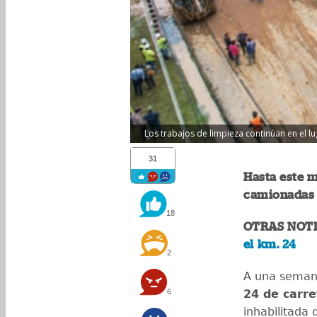
Los trabajos de limpieza continúan en el lu
31
Hasta este 
camionadas d
18
OTRAS NOTI
el km. 24
2
A una seman
6
24 de carre
inhabilitada 