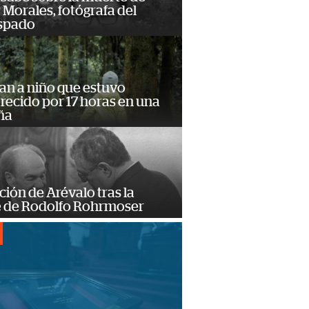
Morales, fotógrafa del
spado
an a niño que estuvo
ecido por 17 horas en una
ña
ción de Arévalo tras la
 de Rodolfo Rohrmoser