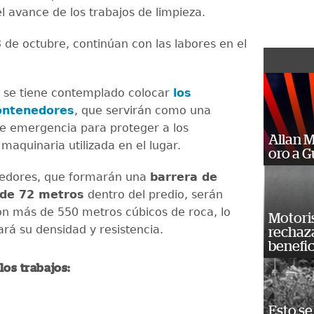
l avance de los trabajos de limpieza.
 de octubre, continúan con las labores en el
a se tiene contemplado colocar
los
ontenedores
, que servirán como una
e emergencia para proteger a los
Allan 
 maquinaria utilizada en el lugar.
oro a 
nedores, que formarán una
barrera de
 de 72 metros
dentro del predio, serán
on más de 550 metros cúbicos de roca, lo
Motoris
rá su densidad y resistencia.
rechaz
benefic
los trabajos:
Esto se