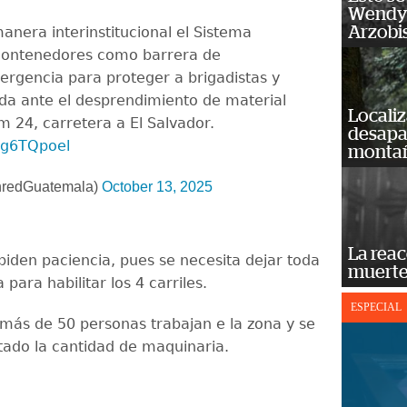
Wendy 
Arzobi
nera interinstitucional el Sistema
ontenedores como barrera de
rgencia para proteger a brigadistas y
ada ante el desprendimiento de material
Localiz
m 24, carretera a El Salvador.
desapar
VFg6TQpoel
monta
edGuatemala)
October 13, 2025
La reac
piden paciencia, pues se necesita dejar toda
muerte
a para habilitar los 4 carriles.
ESPECIAL
más de 50 personas trabajan e la zona y se
ado la cantidad de maquinaria.