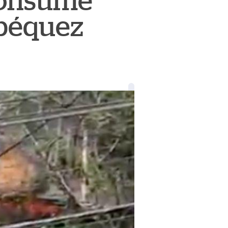
 consume
epéquez