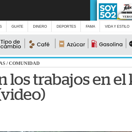
VERS
S
GUATE
DINERO
DEPORTES
FAMA
VIDA Y ESTILO
AS
/
COMUNIDAD
 los trabajos en el
video)