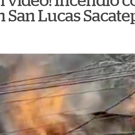
n video! Incendio
n San Lucas Sacat