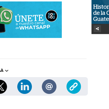
Histor
de la 
Guat
LA