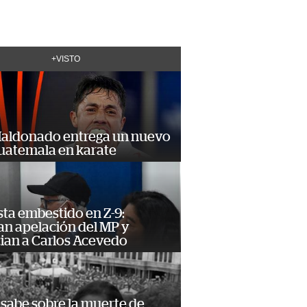
+VISTO
Maldonado entrega un nuevo
Guatemala en karate
ta embestido en Z-9:
an apelación del MP y
ian a Carlos Acevedo
 sabe sobre la muerte de