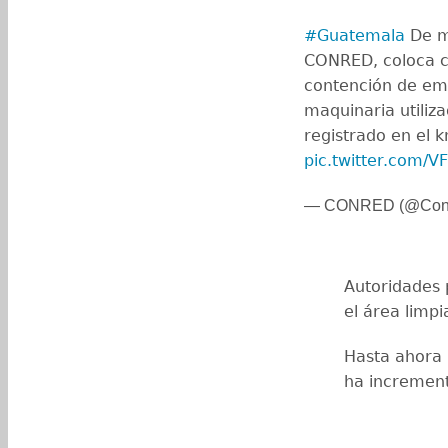
#Guatemala
De ma
CONRED, coloca c
contención de eme
maquinaria utiliz
registrado en el k
pic.twitter.com/
— CONRED (@Conr
Autoridades 
el área limpi
Hasta ahora 
ha increment