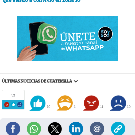
que asistió a convivio en zona 10
ÚLTIMAS NOTICIAS DE GUATEMALA
32
10
1
11
10