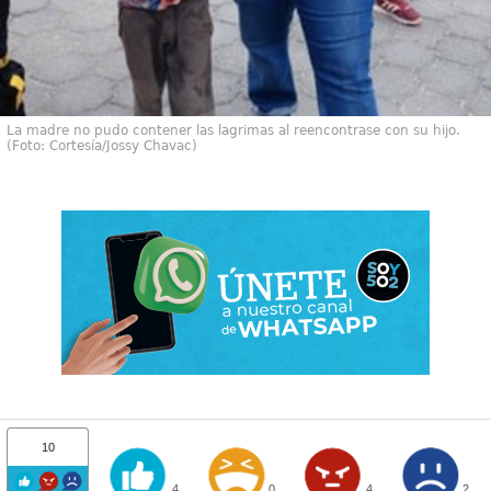
La madre no pudo contener las lagrimas al reencontrase con su hijo.
(Foto: Cortesía/Jossy Chavac)
10
4
0
4
2